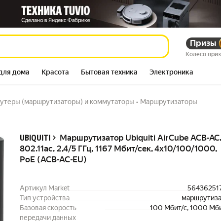
.11ac, 2,4/5 ГГц, 1167 Мбит/сек,
Призы
2 586 276
Колесо при
для дома
Красота
Бытовая техника
Электроника
утеры (маршрутизаторы) и коммутаторы
•
Маршрутизаторы
Описание
Маршрутизатор Ubiquiti AirCube ACB-AC
UBIQUITI
802.11ac, 2,4/5 ГГц, 1167 Мбит/сек, 4x10/100/1000,
PoE (ACB-AC-EU)
Артикул Market
56436251
Тип устройства
маршрутиза
Базовая скорость
100 Мбит/с, 1000 Мб
передачи данных