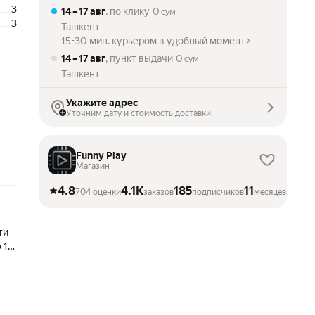
3
14 – 17 авг
, по клику
0
сум
3
Ташкент
15-30 мин. курьером в удобный момент
14 – 17 авг
, пункт выдачи
0
сум
Ташкент
Укажите адрес
Уточним дату и стоимость доставки
Funny Play
Магазин
4.8
4.1K
185
11
704 оценки
заказов
подписчиков
месяцев на Ма
ти
 1
 не