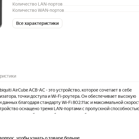
Количество LAN-портов
Количество WAN-портов
Все характеристики
ристики
quiti AirCube ACB-AC - это устройство, которое сочетает в себе
затора, точки доступа и Wi-Fi-роутера. Он обеспечивает высокую
 данных благодаря стандарту Wi-Fi 802.11ac и максимальной скорос
Устройство оснащено тремя LAN-портами с пропускной способностью
оляет передавать большие объемы данных без задержек и потери
изатор поддерживает технологию Power over Ethernet (PoE), что
ь питание на устройство через сетевой кабель. Это удобно, так как
ительное оборудование для подачи питания. Устройство имеет
вопрос, чтобы узнать о товаре больше