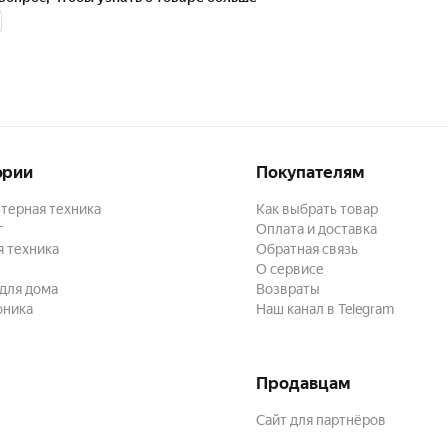
ры (ширина 88 мм, высота 89 мм, глубина 90 мм), что позволяет ле
любом месте. В комплекте с устройством идет одна упаковка. Важн
ршрутизатор не имеет дополнительных функций и особенностей.
ории
Покупателям
терная техника
Как выбрать товар
г
Оплата и доставка
 техника
Обратная связь
О сервисе
для дома
Возвраты
оника
Наш канал в Telegram
Продавцам
Сайт для партнёров