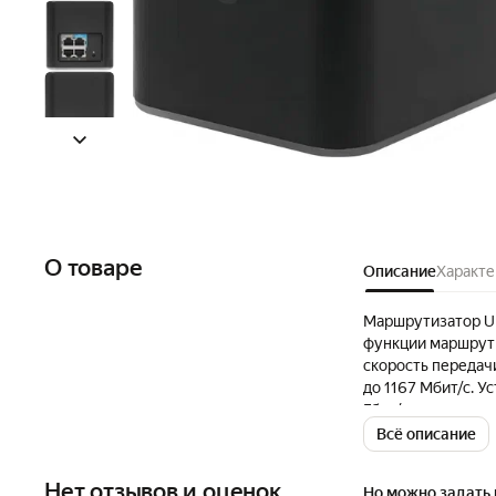
О товаре
Описание
Характе
Маршрутизатор Ubi
функции маршрути
скорость передачи
до 1167 Мбит/с. 
Гбит/с, что позв
качества. Маршрут
Всё описание
позволяет подават
требуется дополн
Нет отзывов и оценок
Но можно задать 