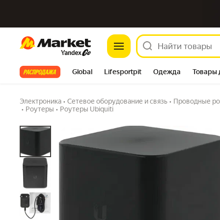
Market
Маршрутизатор Ubiquiti AirCube ACB-AC, 802
4x10/100/1000, PoE (ACB-AC-EU)
Задать вопрос
Все хиты
Global
Lifesportpit
Одежда
Товары 
Автотовары
Яндекс Фабрика
Split
Электроника
•
Сетевое оборудование и связь
•
Проводные ро
•
Роутеры
•
Роутеры Ubiquiti