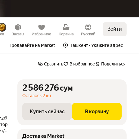
Войти
сум
Купить сейчас
В корзину
зов
Заказы
Избранное
Корзина
Русский
Продавайте на Market
Ташкент
• Укажите адрес
Сравнить
В избранное
Поделиться
2 586 276
,
сум
Осталось 2 шт
Купить сейчас
В корзину
72
тор
ит/с
Доставка Market