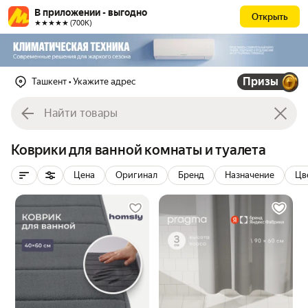
В приложении - выгодно
Открыть
★★★★★ (700К)
Призы
Ташкент
• Укажите адрес
Коврики для ванной комнаты и туалета
Цена
Оригинал
Бренд
Назначение
Цв