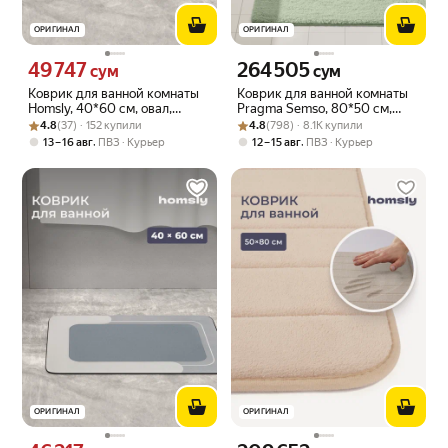
ОРИГИНАЛ
ОРИГИНАЛ
49 747
264 505
Цена 49747 сум вместо
Цена 264505 сум вместо
сум
сум
Коврик для ванной комнаты
Коврик для ванной комнаты
Homsly, 40*60 см, овал,
Pragma Semso, 80*50 см,
Рейтинг товара: 4.8 из 5
Оценок: (37) · 152 купили
бежевый, коллекция Elema,
Рейтинг товара: 4.8 из 5
Оценок: (798) · 8.1K купили
туманныи зеленыи, SEM8.
4.8
(37) · 152 купили
4.8
(798) · 8.1K купили
8H-056-DMOB-ELE
TMMG.034
,
,
13 – 16 авг
ПВЗ
Курьер
12 – 15 авг
ПВЗ
Курьер
ОРИГИНАЛ
ОРИГИНАЛ