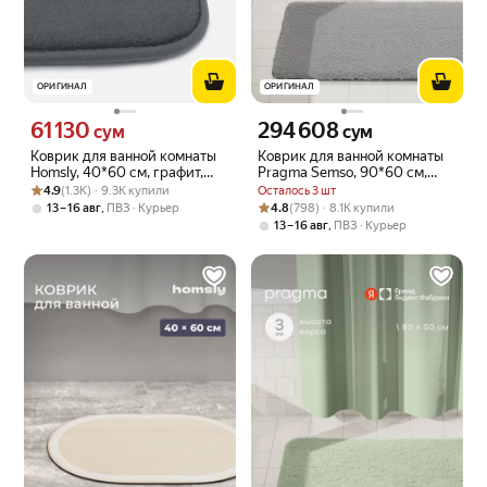
ОРИГИНАЛ
ОРИГИНАЛ
61 130
294 608
Цена 61130 сум вместо
Цена 294608 сум вместо
сум
сум
Коврик для ванной комнаты
Коврик для ванной комнаты
Homsly, 40*60 см, графит,
Pragma Semso, 90*60 см,
Рейтинг товара: 4.9 из 5
Оценок: (1.3K) · 9.3K купили
коллекция Basic, 8H-010-
галечный серый, SEM8.
4.9
(1.3K) · 9.3K купили
Осталось 3 шт
TMMG-BSC
TMMN.044
Рейтинг товара: 4.8 из 5
Оценок: (798) · 8.1K купили
,
4.8
(798) · 8.1K купили
13 – 16 авг
ПВЗ
Курьер
,
13 – 16 авг
ПВЗ
Курьер