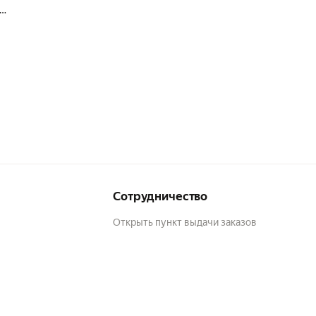
и.
й,
сс
у?
Сотрудничество
лей
Открыть пункт выдачи заказов
,