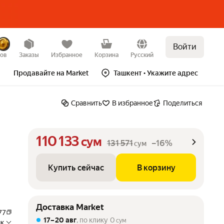
Войти
Купить сейчас
В корзину
–16%
зов
Заказы
Избранное
Корзина
Русский
Продавайте на Market
Ташкент
• Укажите адрес
Сравнить
В избранное
Поделиться
110 133
сум
131 571
–16%
сум
Купить сейчас
В корзину
Доставка Market
77
17 – 20 авг
, по клику
0
сум
к,