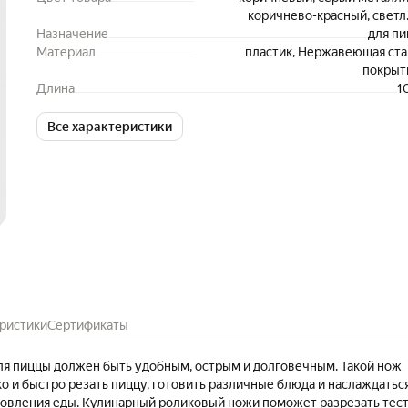
коричнево-красный, светл
Назначение
коричневый, черн
для п
Материал
пластик, Нержавеющая ста
покрыт
Длина
1
Все характеристики
ристики
Сертификаты
я пиццы должен быть удобным, острым и долговечным. Такой нож
о и быстро резать пиццу, готовить различные блюда и наслаждатьс
овления еды. Кулинарный роликовый ножи поможет разрезать тес