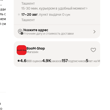
Ташкент
о-
15-30 мин. курьером в удобный момент
ый
иццы
ль с
17 – 20 авг
, пункт выдачи
0
сум
ием
Ташкент
0 см
Укажите адрес
Уточним дату и стоимость доставки
BooM-Shop
Магазин
4.6
4.9K
157
5
888 оценок
заказов
подписчиков
лет на Маркете
я
то