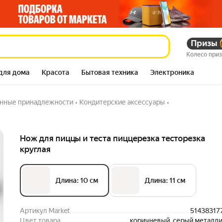
Призы
зка круглая
110 133
сум
131 571
сум
Колесо при
для дома
Красота
Бытовая техника
Электроника
нные принадлежности
•
Кондитерские аксессуары
•
Описание
Нож для пиццы и теста пиццерезка тесторезка
круглая
Длина: 10 см
Длина: 11 см
Артикул Market
51438317
Цвет товара
коричневый, серый металли