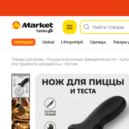
Market
Нож для пиццы и теста пиццерезка тесторе
Задать вопрос
Все хиты
Global
Lifesportpit
Одежда
Товары 
Автотовары
Яндекс Фабрика
Split
Товары для дома
•
Посуда и кухонные принадлежности
•
Кухо
Инструменты для работы с тестом