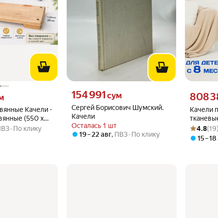
Цена 154991 сум вместо
154 991
 вместо
Цена 8083
сум
808 3
м
Сергей Борисович Шумский.
вянные Качели -
Качели 
Качели
вянные (550 x
тканевы
Осталась 1 шт
Рейтинг то
Оценок: (1
не окрашенные,
безопасн
ПВЗ
По клику
4.8
(19
19 – 22 авг
,
ПВЗ
По клику
35см, дл
15 – 18