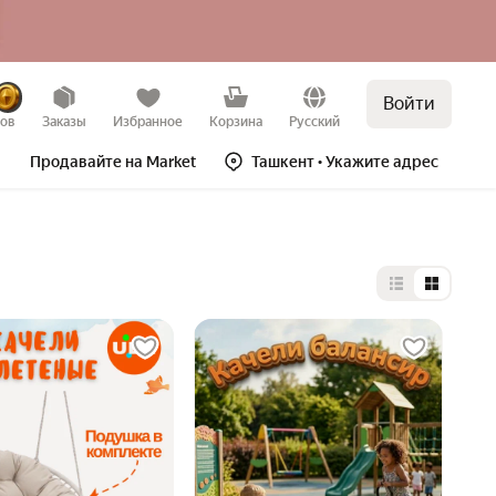
Войти
зов
Заказы
Избранное
Корзина
Русский
Продавайте на Market
Ташкент
• Укажите адрес
Выбор типа 