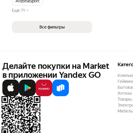
ArizonaSport
Ещё 71
Все фильтры
Делайте покупки на Market

Катег
в приложении Yandex GO
Компью
Геймин
Бытовая
Аптека
Товары 
Электр
Мебель