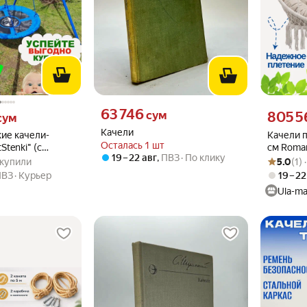
Цена 63746 сум вместо
63 746
м вместо
Цена 8055
сум
805 5
сум
Качели
ие качели-
Качели 
Осталась 1 шт
Stenki" (с
см Roma
19 – 22 авг
,
ПВЗ
По клику
.8 из 5
23 купили
Рейтинг то
Оценок: (1
й/красный
3 купили
5.0
(1)
ПВЗ
Курьер
19 – 22
Ula-ma