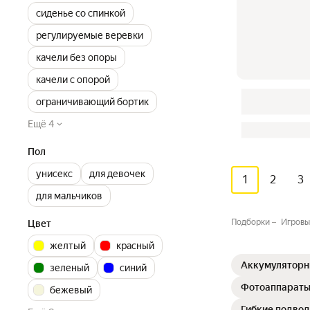
сиденье со спинкой
регулируемые веревки
качели без опоры
качели с опорой
ограничивающий бортик
Ещё 4
Пол
унисекс
для девочек
1
2
3
для мальчиков
Подборки
Игровы
Цвет
желтый
красный
Аккумуляторн
зеленый
синий
Фотоаппараты
бежевый
Гибкие подвод