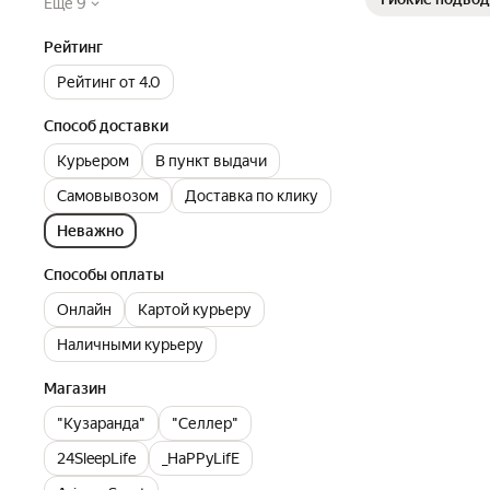
Ещё 9
Рейтинг
Рейтинг от 4.0
Способ доставки
Курьером
В пункт выдачи
Самовывозом
Доставка по клику
Неважно
Способы оплаты
Онлайн
Картой курьеру
Наличными курьеру
Магазин
"Кузаранда"
"Селлер"
24SleepLife
_HaPPyLifE