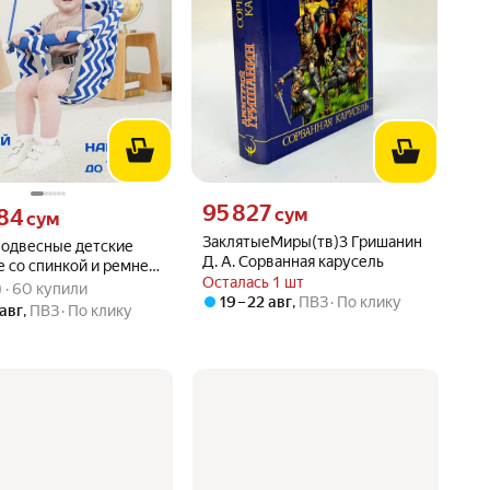
Цена 95827 сум вместо
95 827
84 сум вместо
сум
84
сум
ЗаклятыеМиры(тв)3 Гришанин
подвесные детские
Д. А. Сорванная карусель
е со спинкой и ремнем
Осталась 1 шт
вара: 4.8 из 5
9) · 60 купили
ости, сиденье 35 х
) · 60 купили
19 – 22 авг
,
ПВЗ
По клику
я детей от 8 месяцев
 авг
,
ПВЗ
По клику