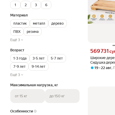
1
2
3
6
Материал
пластик
металл
дерево
ПВХ
резина
Ещё 3
Цена 569731 сум
569 731
Возраст
су
Широкие дере
1-3 года
3-5 лет
5-7 лет
Сидушка дере
7-9 лет
9-14 лет
195 x 40 мм) 
19 – 22 авг
,
Ещё 3
Максимальная нагрузка, кг
от 15 кг
до 150 кг
Особенности