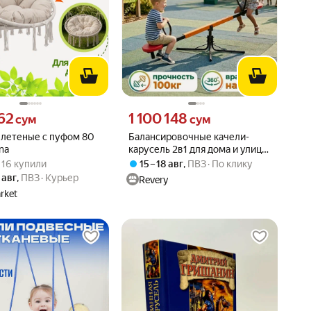
62 сум вместо
Цена 1100148 сум вместо
62
1 100 148
сум
сум
плетеные с пуфом 80
Балансировочные качели-
na
карусель 2в1 для дома и улицы,
вара: 5.0 из 5
) · 16 купили
детские (до 100 кг) с высокой
 · 16 купили
15 – 18 авг
,
ПВЗ
По клику
спинкой
 авг
,
ПВЗ
Курьер
Revery
rket