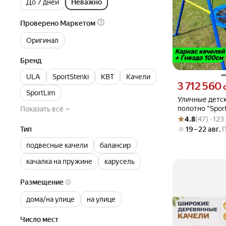
До 7 дней
Неважно
Проверено Маркетом
Оригинал
Бренд
ULA
SportStenki
КВТ
Качели
Цена 3712560 су
3 712 560
SportLim
Уличные детск
полотно "Sport
Показать всё
Рейтинг товара: 4
Оценок: (47) · 1
опорой), сини
4.8
(47) · 12
Тип
19 – 22 авг
,
подвесные качели
балансир
качалка на пружине
карусель
Размещение
дома/на улице
на улице
Число мест