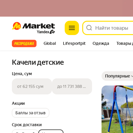
Market
Все хиты
Global
Lifesportpit
Одежда
Товары 
Автотовары
Яндекс Фабрика
Split
Качели детские
Выбранные фильт
Сортировка товар
Цена, сум
Популярные
от 62 155 сум
до 11 731 388 сум
Акции
Баллы за отзыв
Срок доставки