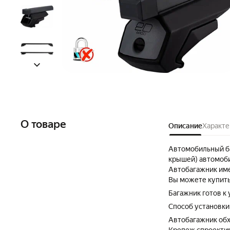
О товаре
Описание
Характе
Автомобильный ба
крышей) автомоби
Автобагажник име
Вы можете купить
Багажник готов к
Способ установки
Автобагажник обх