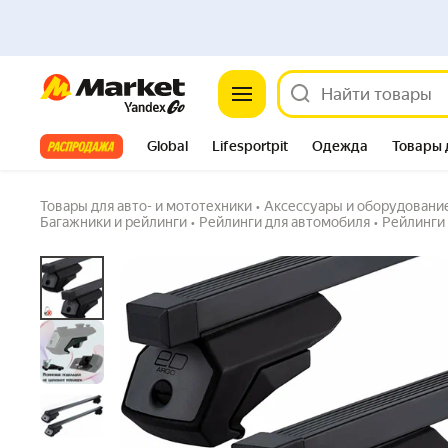
Market
Багажник ED Арго на станд. рейлинги Peu
5 дв. 2002-н. в. прямоуг. попереч. - без зам
Задать вопрос
Все хиты
Global
Lifesportpit
Одежда
Товары 
Автотовары
Яндекс Фабрика
Split
Товары для авто- и мототехники
•
Аксессуары и оборудовани
Багажники и рейлинги
•
Рейлинги для автомобиля
•
Рейлинги