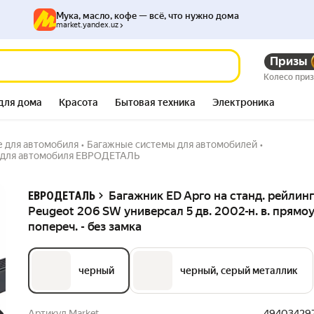
Мука, масло, кофе — всё, что нужно дома
market.yandex.uz
geot 206 SW универсал
Призы
866 287
сум
ка
902 723
сум
Колесо при
для дома
Красота
Бытовая техника
Электроника
е для автомобиля
•
Багажные системы для автомобилей
•
 для автомобиля ЕВРОДЕТАЛЬ
Описание
Багажник ED Арго на станд. рейлин
ЕВРОДЕТАЛЬ
Peugeot 206 SW универсал 5 дв. 2002-н. в. прямоу
попереч. - без замка
черный
черный, серый металлик
Артикул Market
49403429