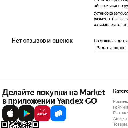
Крепеж спроектир
обеспечивают гру
Установка автобаг
разместить его н
из комплекта, зат
Нет отзывов и оценок
Но можно задать 
Задать вопрос
Делайте покупки на Market

Катег
в приложении Yandex GO
Компью
Геймин
Бытовая
Аптека
Товары 