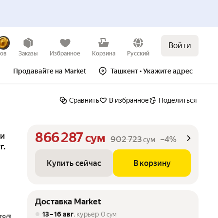
Войти
Купить сейчас
В корзину
–4%
зов
Заказы
Избранное
Корзина
Русский
Продавайте на Market
Ташкент
• Укажите адрес
Сравнить
В избранное
Поделиться
866 287
ги
сум
902 723
–4%
сум
г.
Купить сейчас
В корзину
Доставка Market
13 – 16 авг
, курьер
0
сум
78