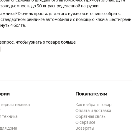
ован специально для данного автомобиля. Прямоугольные дуги
зоподъемность до 50 кг распределенной нагрузки.
ажника ED очень проста, для этого нужно всего лишь собрать,
а стандартном рейлинге автомобиля и с помощью ключа шестигранн
януть 4 болта.
вопрос, чтобы узнать о товаре больше
ории
Покупателям
терная техника
Как выбрать товар
г
Оплата и доставка
 техника
Обратная связь
О сервисе
для дома
Возвраты