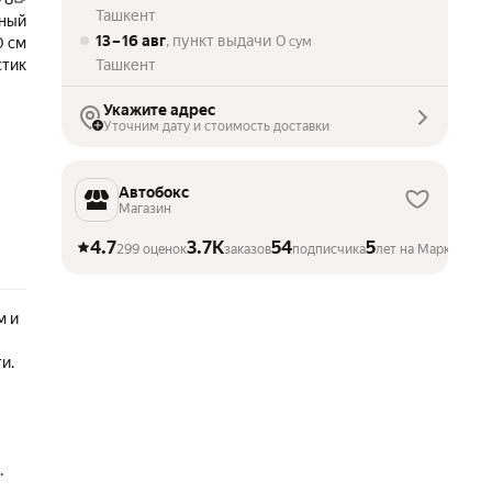
Ташкент
ный
13 – 16 авг
, пункт выдачи
0
0 см
сум
стик
Ташкент
Укажите адрес
Уточним дату и стоимость доставки
Автобокс
Магазин
4.7
3.7K
54
5
299 оценок
заказов
подписчика
лет на Маркете
м и
и.
.