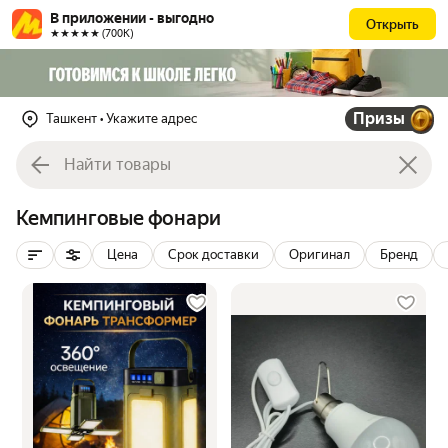
В приложении - выгодно
Открыть
★★★★★ (700К)
Призы
Ташкент
• Укажите адрес
Кемпинговые фонари
Цена
Срок доставки
Оригинал
Бренд