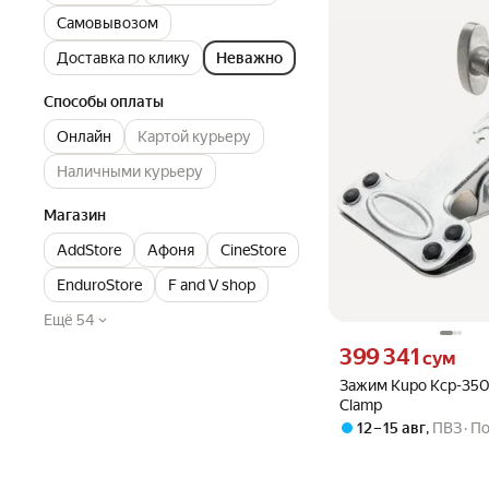
Самовывозом
Доставка по клику
Неважно
Способы оплаты
Онлайн
Картой курьеру
Наличными курьеру
Магазин
AddStore
Aфоня
CineStore
EnduroStore
F and V shop
Ещё 54
Цена 399341 сум вмест
399 341
сум
Зажим Kupo Kcp-350 M
Clamp
12 – 15 авг
,
ПВЗ
По