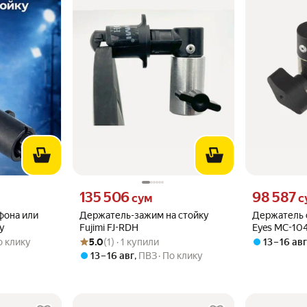
о
Цена 135506 сум вместо
Цена 98587 с
135 506
98 587
сум
с
фона или
Держатель-зажим на стойку
Держатель 
у
Fujimi FJ-RDH
Eyes MC-104
Рейтинг товара: 5.0 из 5
Оценок: (1) · 1 купили
студийное 
о клику
5.0
(1) · 1 купили
13 – 16 ав
13 – 16 авг
,
ПВЗ
По клику