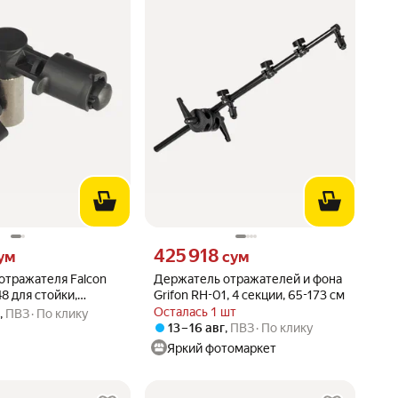
ум вместо
Цена 425918 сум вместо
425 918
ум
сум
отражателя Falcon
Держатель отражателей и фона
8 для стойки,
Grifon RH-01, 4 секции, 65-173 см
оборудование
Осталась 1 шт
г
,
ПВЗ
По клику
13 – 16 авг
,
ПВЗ
По клику
Яркий фотомаркет