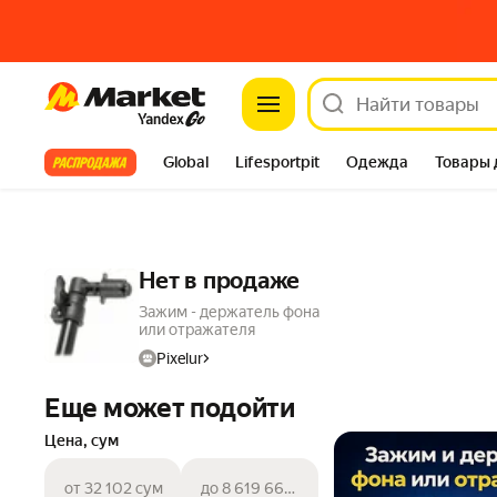
Market
Все хиты
Global
Lifesportpit
Одежда
Товары 
Автотовары
Яндекс Фабрика
Split
Нет в продаже
Зажим - держатель фона
или отражателя
Pixelur
Еще может подойти
Цена, сум
от 32 102 сум
до 8 619 663 сум