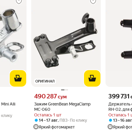
ОРИГИНАЛ
о
Цена 490287 сум вместо
Цена 399731 
490 287
399 731
сум
ini Alli
Зажим GreenBean MegaClamp
Держатель 
MC-060
RH-02, для 
черный
Осталась 1 шт
Осталась 1 
 клику
14 – 17 авг
,
ПВЗ
По клику
13 – 16 ав
Яркий фотомаркет
Яркий фо