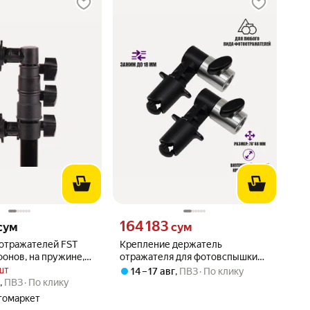
сум вместо
Цена 164183 сум вместо
164 183
сум
сум
отражателей FST
Крепление держатель
фонов, на пружине,
отражателя для фотовспышки
на стойку, 2 шт
шт
14 – 17 авг
,
ПВЗ
По клику
г
,
ПВЗ
По клику
томаркет