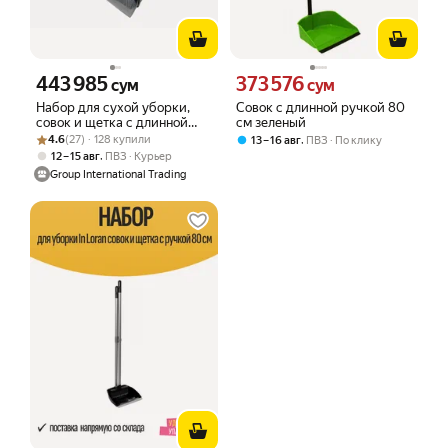
443 985
373 576
Цена 443985 сум вместо
Цена 373576 сум вместо
сум
сум
Набор для сухой уборки,
Совок с длинной ручкой 80
совок и щетка с длинной
см зеленый
Рейтинг товара: 4.6 из 5
Оценок: (27) · 128 купили
ручкой 80 см, серый,
4.6
(27) · 128 купили
,
13 – 16 авг
ПВЗ
По клику
In`loran
,
12 – 15 авг
ПВЗ
Курьер
Group International Trading