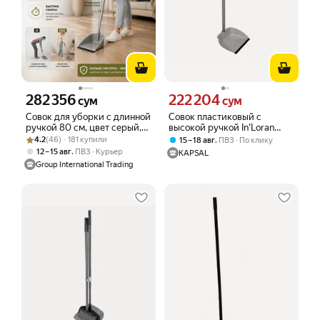
282 356
222 204
Цена 282356 сум вместо
Цена 222204 сум вместо
сум
сум
Совок для уборки с длинной
Совок пластиковый с
ручкой 80 см, цвет серый,
высокой ручкой In'Loran
Рейтинг товара: 4.2 из 5
Оценок: (46) · 181 купили
In`loran
серый
4.2
(46) · 181 купили
,
15 – 18 авг
ПВЗ
По клику
,
12 – 15 авг
ПВЗ
Курьер
KAPSAL
Group International Trading