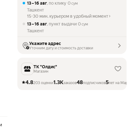
13 – 16 авг
, по клику
0
сум
Ташкент
15-30 мин. курьером в удобный момент
13 – 16 авг
, пункт выдачи
0
сум
Ташкент
Укажите адрес
Уточним дату и стоимость доставки
ТК "Олдис"
Магазин
4.8
1.3K
48
5
203 оценки
заказов
подписчиков
лет на Маркете
и