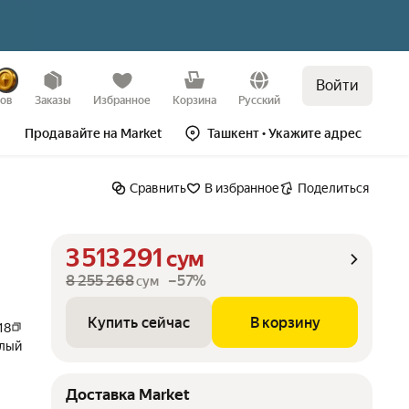
Войти
Купить сейчас
В корзину
–57%
зов
Заказы
Избранное
Корзина
Русский
Продавайте на Market
Ташкент
• Укажите адрес
Сравнить
В избранное
Поделиться
3 513 291
сум
8 255 268
–57%
сум
Купить сейчас
В корзину
18
лый
Доставка Market