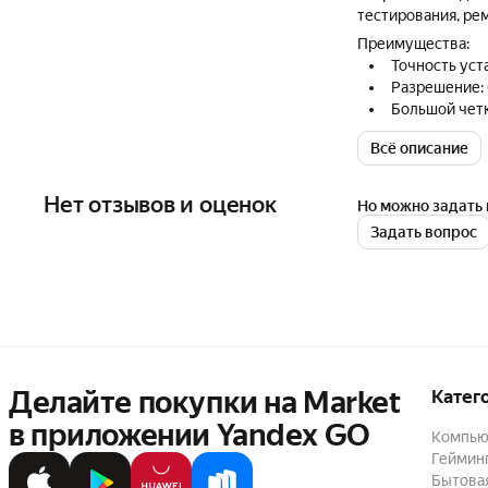
тестирования, рем
Преимущества:
Точность уста
Разрешение: 
Большой четк
Легкий и ком
Всё описание
Встроенный 
Двойная защи
защита от пе
Нет отзывов и оценок
Но можно задать 
Функция бло
Задать вопрос
Делайте покупки на Market

Катег
в приложении Yandex GO
Компью
Геймин
Бытовая