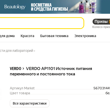
го и постоянного
Призы
3 513 291
сум
8 255 268
сум
Колесо при
для дома
Красота
Бытовая техника
Электроника
ти для лабораторий
•
Описание
VERDO AP1101 Источник питания
VERDO
переменного и постоянного тока
Артикул Market
56703144
Цвет товара
бе
Все характеристики