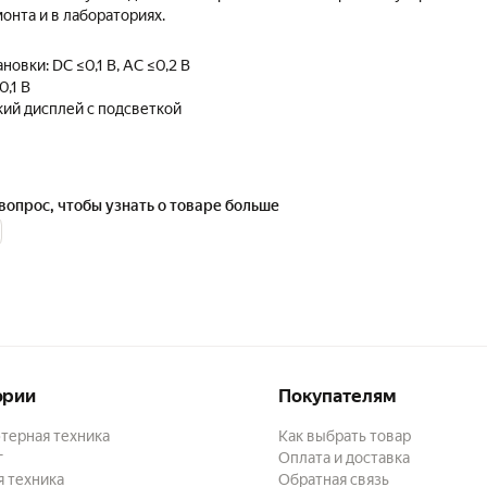
онта и в лабораториях.
новки: DC ≤0,1 В, AC ≤0,2 В
0,1 В
ий дисплей с подсветкой
пактный дизайн
вентилятор для охлаждения
та выхода: быстродействующая защита от короткого замыкания и
регрузки
вопрос, чтобы узнать о товаре больше
кировки: установка максимального напряжения с помощью USB-клю
ории
Покупателям
терная техника
Как выбрать товар
г
Оплата и доставка
 техника
Обратная связь