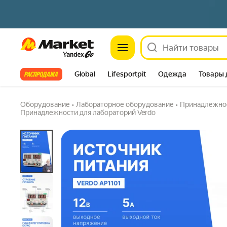
Market
VERDO AP1101 Источник питания переменно
тока
Задать вопрос
Все хиты
Global
Lifesportpit
Одежда
Товары 
Автотовары
Яндекс Фабрика
Split
Оборудование
•
Лабораторное оборудование
•
Принадлежнос
Принадлежности для лабораторий Verdo