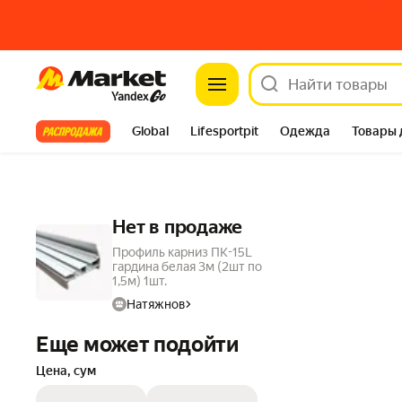
Market
Все хиты
Global
Lifesportpit
Одежда
Товары 
Автотовары
Яндекс Фабрика
Split
Нет в продаже
Профиль карниз ПК-15L
гардина белая 3м (2шт по
1,5м) 1шт.
Натяжнов
Еще может подойти
Цена, сум