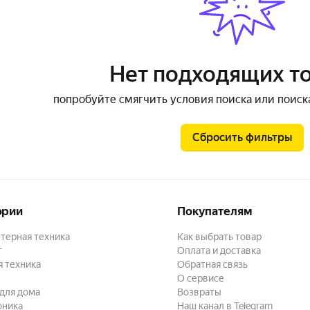
Нет подходящих т
попробуйте смягчить условия поиска или поиск
Сбросить фильтры
ории
Покупателям
терная техника
Как выбрать товар
г
Оплата и доставка
 техника
Обратная связь
О сервисе
для дома
Возвраты
оника
Наш канал в Telegram