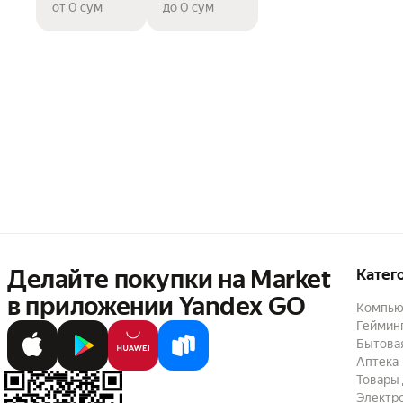
от 0 сум
до 0 сум
Делайте покупки на Market

Катег
в приложении Yandex GO
Компью
Геймин
Бытовая
Аптека
Товары 
Электр