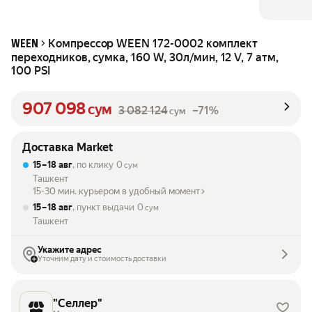
Компрессор WEEN 172-0002 комплект
WEEN
переходников, сумка, 160 W, 30л/мин, 12 V, 7 атм,
100 PSI
907 098
сум
3 082 124
–71%
сум
Доставка Market
15 – 18 авг
, по клику
0
сум
Ташкент
15-30 мин. курьером в удобный момент
15 – 18 авг
, пункт выдачи
0
сум
Ташкент
Укажите адрес
Уточним дату и стоимость доставки
"Селлер"