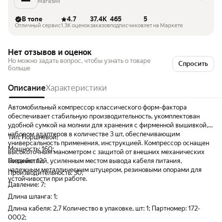
Магазин
В топе
4.7
37.4K
465
5
Отличный сервис
1.3K оценок
заказов
подписчиков
лет на Маркете
Нет отзывов и оценок
Но можно задать вопрос, чтобы узнать о товаре
Спросить
больше
Описание
Характеристики
Автомобильный компрессор классического форм-фактора
обеспечивает стабильную производительность, укомплектован
удобной сумкой на молнии для хранения с фирменной вышивкой,
набором адаптеров в количестве 3 шт, обеспечивающим
Тип: Поршневой;
универсальность применения, инструкцией. Компрессор оснащен
Мощность: 160;
высокоточным манометром с защитой от внешних механических
воздействий, усиленным местом вывода кабеля питания,
Питание: 12;
надежным металлическим штуцером, резиновыми опорами для
Производительность: 30;
устойчивости при работе.
Давление: 7;
Длина шланга: 1;
Длина кабеля: 2,7 Количество в упаковке, шт: 1; Партномер: 172-
0002;