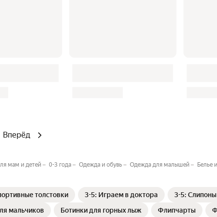
Вперёд
ля мам и детей
0-3 года
Одежда и обувь
Одежда для малышей
Белье 
спортивные толстовки
3-5: Играем в доктора
3-5: Слипон
для мальчиков
Ботинки для горных лыж
Флипчарты
Ф