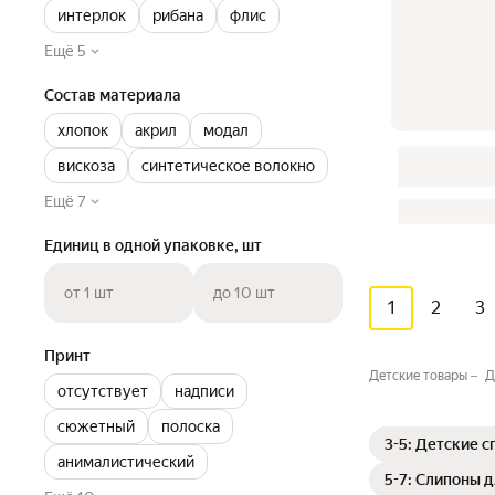
интерлок
рибана
флис
Ещё 5
Состав материала
хлопок
акрил
модал
вискоза
синтетическое волокно
Ещё 7
Единиц в одной упаковке, шт
от 1 шт
до 10 шт
1
2
3
Принт
Детские товары
Д
отсутствует
надписи
сюжетный
полоска
3-5: Детские 
анималистический
5-7: Слипоны 