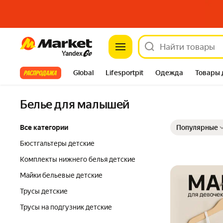
Market
Все хиты
Global
Lifesportpit
Одежда
Товары 
Автотовары
Яндекс Фабрика
Split
Белье для малышей
Выбранные фильт
Сортировка товар
Все категории
Популярные
Бюстгальтеры детские
Комплекты нижнего белья детские
Майки бельевые детские
Трусы детские
Трусы на подгузник детские