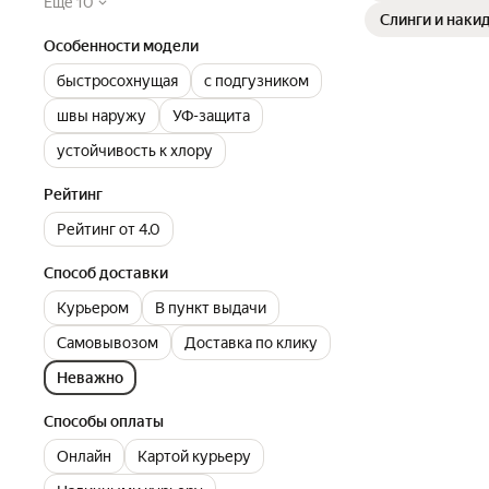
Ещё 10
Слинги и наки
Особенности модели
быстросохнущая
с подгузником
швы наружу
УФ-защита
устойчивость к хлору
Рейтинг
Рейтинг от 4.0
Способ доставки
Курьером
В пункт выдачи
Самовывозом
Доставка по клику
Неважно
Способы оплаты
Онлайн
Картой курьеру