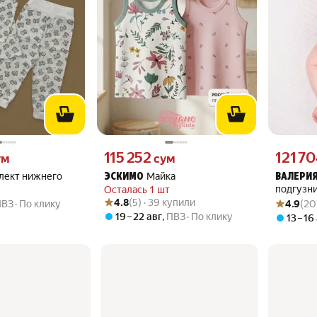
 вместо
Цена 115252 сум вместо
Цена 1217
115 252
121 7
ум
сум
лект нижнего
Майка
ЭСКИМО
ВАЛЕРИЯ
подгузн
Осталась 1 шт
Рейтинг товара: 4.8 из 5
Оценок: (5) · 39 купили
Рейтинг то
Оценок: (2
4.8
(5) · 39 купили
ПВЗ
По клику
4.9
(20
19 – 22 авг
,
ПВЗ
По клику
13 – 16