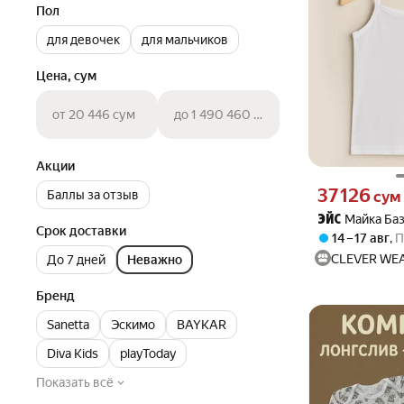
Пол
для девочек
для мальчиков
Цена, сум
от 20 446 сум
до 1 490 460 сум
Акции
Цена 37126 сум 
37 126
Баллы за отзыв
сум
Майка Ба
ЭЙС
Срок доставки
14 – 17 авг
,
П
CLEVER WE
До 7 дней
Неважно
Бренд
Sanetta
Эскимо
BAYKAR
Diva Kids
playToday
Показать всё