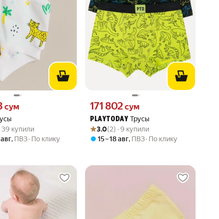
3 сум вместо
Цена 171802 сум вместо
3
171 802
сум
сум
усы
Трусы
PLAYTODAY
вара: 5.0 из 5
) · 39 купили
Рейтинг товара: 3.0 из 5
Оценок: (2) · 9 купили
 · 39 купили
3.0
(2) · 9 купили
 авг
,
ПВЗ
По клику
15 – 18 авг
,
ПВЗ
По клику