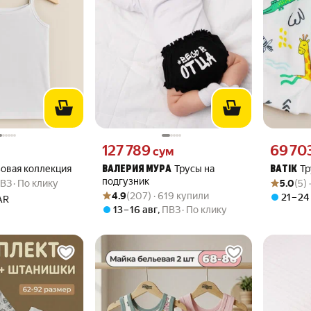
вместо
Цена 127789 сум вместо
Цена 6970
127 789
69 70
сум
зовая коллекция
Трусы на
Тр
ВАЛЕРИЯ МУРА
BATIK
Рейтинг то
Оценок: (5
подгузник
ВЗ
По клику
5.0
(5)
Рейтинг товара: 4.9 из 5
Оценок: (207) · 619 купили
4.9
(207) · 619 купили
21 – 24
AR
13 – 16 авг
,
ПВЗ
По клику