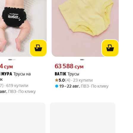
04 сум вместо
Цена 63588 сум вместо
04
63 588
сум
сум
Трусы на
Трусы
 МУРА
BATIK
Рейтинг товара: 5.0 из 5
Оценок: (4) · 23 купили
ик
5.0
(4) · 23 купили
вара: 4.9 из 5
07) · 619 купили
7) · 619 купили
19 – 22 авг
,
ПВЗ
По клику
 авг
,
ПВЗ
По клику