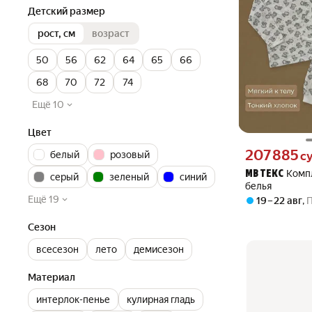
Детский размер
рост, см
возраст
50
56
62
64
65
66
68
70
72
74
Ещё 10
Цвет
Цена 207885 сум
207 885
белый
розовый
с
Комп
МВ ТЕКС
серый
зеленый
синий
белья
Ещё 19
19 – 22 авг
,
Сезон
всесезон
лето
демисезон
Материал
интерлок-пенье
кулирная гладь