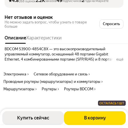
4.8
2.2K
49
2
заказов
подписчиков
года на Маркете
268 оценок
Нет отзывов и оценок
Но можно задать вопрос, чтобы узнать о товаре
Спросить
больше
Описание
Характеристики
BDCOM S3900-48S4C8X — это высокопроизводительный
управляемый коммутатор, оснащенный 48 портами Gigabit
Ethernet, 4 комбинированными портами (SFP/RJ45) и 8 портами
ещё
10G SFP+. Обеспечивает высокую пропускную способность и
надежное соединение для корпоративных сетей и центров
Электроника
Сетевое оборудование и связь
обработки данных. Поддерживает расширенные функции Layer 2 и
Layer 3, включая QoS, безопасность и управление трафиком, что
Проводные роутеры (маршрутизаторы) и коммутаторы
делает его идеальным выбором для построения гибких и
Маршрутизаторы
Роутеры
Роутеры BDCOM
масштабируемых сетевых решений.
ОСТАЛАСЬ 1 ШТ
Купить сейчас
В корзину