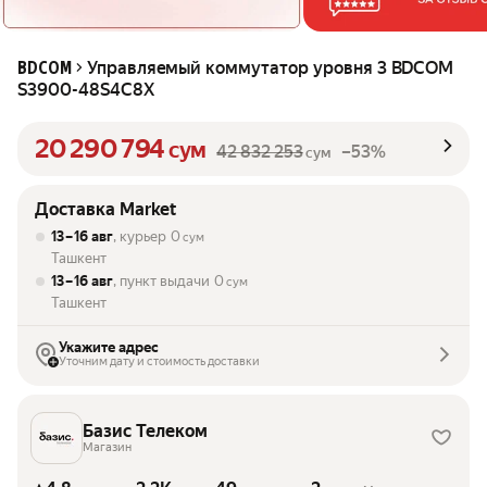
Управляемый коммутатор уровня 3 BDCOM
BDCOM
S3900-48S4C8X
20 290 794
сум
42 832 253
–53%
сум
Доставка Market
13 – 16 авг
, курьер
0
сум
Ташкент
13 – 16 авг
, пункт выдачи
0
сум
Ташкент
Укажите адрес
Уточним дату и стоимость доставки
Базис Телеком
Магазин