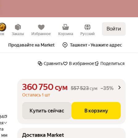
Войти
Купить сейчас
В корзину
–35%
зов
Заказы
Избранное
Корзина
Русский
Продавайте на Market
Ташкент
• Укажите адрес
Сравнить
В избранное
Поделиться
360 750
сум
557 523
–35%
сум
Осталась 1 шт
Купить сейчас
В корзину
84
ля
та
Доставка Market
 мм