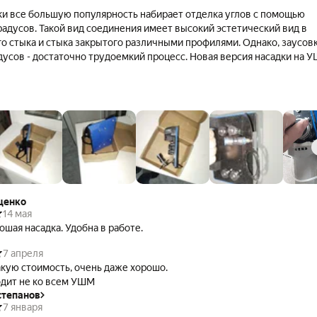
ки все большую популярность набирает отделка углов с помощью
радусов. Такой вид соединения имеет высокий эстетический вид в
го стыка и стыка закрытого различными профилями. Однако, заусов
адусов - достаточно трудоемкий процесс. Новая версия насадки на 
танавливается на штатный кожух углошлифовальной машины как для
5. С помощью шкалы настраивается размер заусовки под Ваши задачи
адь и ребра жесткости обеспечивают точное позиционирование ди
тки. Эргономичные пластиковые винты обеспечивают точность
точной регулировки и настройки.
вые направляющие – защита от повреждений.
 зоны реза.
е приспособление подходит для любых болгарок.
щенко
14 мая
ошая насадка. Удобна в работе.
7 апреля
За такую стоимость, очень даже хорошо.
дит не ко всем УШМ
степанов
7 января