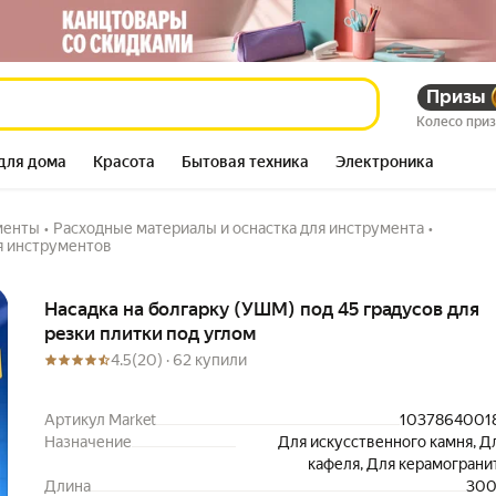
в для резки плитки
Призы
360 750
сум
557 523
сум
Колесо при
для дома
Красота
Бытовая техника
Электроника
менты
•
Расходные материалы и оснастка для инструмента
•
я инструментов
Описание
Насадка на болгарку (УШМ) под 45 градусов для
резки плитки под углом
4.5
(20) ·
62 купили
Артикул Market
1037864001
Назначение
Для искусственного камня, Д
кафеля, Для керамограни
Длина
300