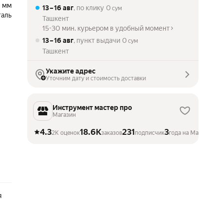
 мм
13 – 16 авг
, по клику
0
сум
таль
Ташкент
15-30 мин. курьером в удобный момент
13 – 16 авг
, пункт выдачи
0
сум
Ташкент
Укажите адрес
Уточним дату и стоимость доставки
Инструмент мастер про
Магазин
4.3
18.6K
231
3
2K оценок
заказов
подписчик
года на Маркете
я