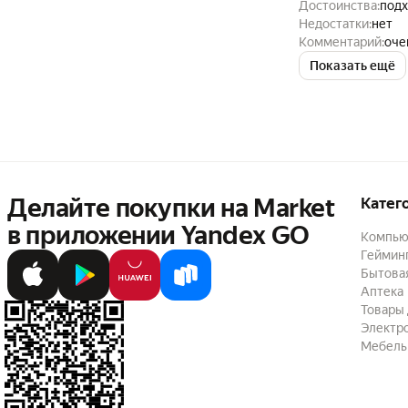
Достоинства:
подх
Недостатки:
нет
Комментарий:
оче
Показать ещё
Делайте покупки на Market

Катег
в приложении Yandex GO
Компью
Геймин
Бытовая
Аптека
Товары 
Электр
Мебель