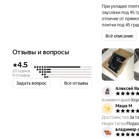
При укладке плит
заусовки под 45 г
отличие от прямо
плитки под 45 гр
115-125 легко ус
Всё описание
УШМ 125 так и 11
Увеличенная площ
относительно пли
Отзывы и вопросы
настройки.
Возможность 
4.5
Фторопласто
20 оценок
Полный обзор
9 отзывов
Универсально
Задать вопрос
Все отзывы
Алексей Я
Комментарий:
Хор
Маша М
Достоинства:
Недостатки:
Подхо
владимир 