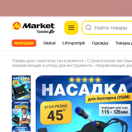
Насадка на болгарку (УШМ) под 45 градусо
Market
под углом
4.5
(20) ·
62 купили
Задать вопрос
Все хиты
Global
Lifesportpit
Одежда
Товары 
Автотовары
Яндекс Фабрика
Split
Товары для строительства и ремонта
•
Строительные инстру
Направляющие и упоры для инструмента
•
Направляющие дл