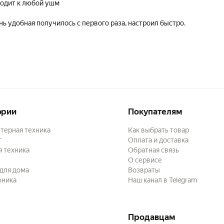
одит к любой ушм
нь удобная получилось с первого раза, настроил быстро.
ории
Покупателям
терная техника
Как выбрать товар
г
Оплата и доставка
 техника
Обратная связь
О сервисе
для дома
Возвраты
оника
Наш канал в Telegram
Продавцам