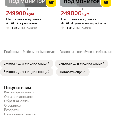
249 900
249 000
Цена 249900 сум вместо
Цена 249000 сум вместо
сум
сум
Настольная подставка
Настольная подставка
ACACIA, крепление
ACACIA, для монитора, белая,
подъемного механизма, black,
60х22х10,6см
,
,
14 авг
ПВЗ
Курьер
14 авг
ПВЗ
Курьер
60x22x10.6 см
Подборки
Мебельная фурнитура
Газлифты и подъёмники мебельные
Ёмкости для жидких специй
Ёмкости для жидких специй
Ёмкости для жидких специй
Показать еще
Покупателям
Как выбрать товар
Оплата и доставка
Обратная связь
О сервисе
Возвраты
Наш канал в Telegram