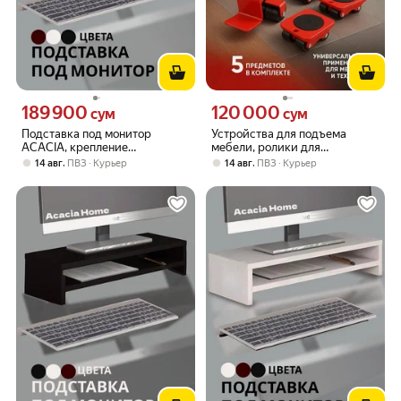
189 900
120 000
Цена 189900 сум вместо
Цена 120000 сум вместо
сум
сум
Подставка под монитор
Устройства для подъема
ACACIA, крепление
мебели, ролики для
подъемного механизма, brown
перемещения техники и
,
,
14 авг
ПВЗ
Курьер
14 авг
ПВЗ
Курьер
мебели