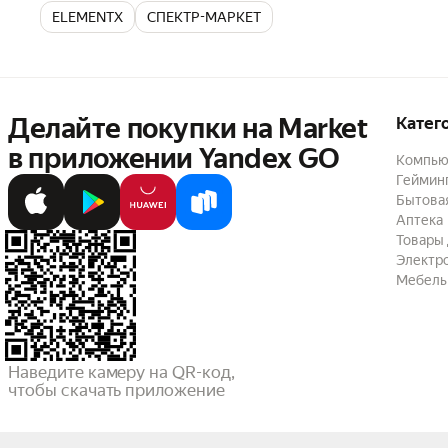
ELEMENTX
СПЕКТР-МАРКЕТ
Делайте покупки на Market

Катег
в приложении Yandex GO
Компью
Геймин
Бытовая
Аптека
Товары 
Электр
Мебель
Наведите камеру на QR-код,

чтобы скачать приложение