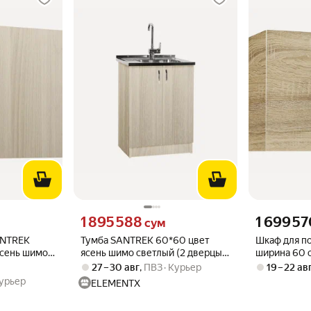
то
Цена 1895588 сум вместо
Цена 1699570
1 895 588
1 699 57
сум
ANTREK
Тумба SANTREK 60*60 цвет
Шкаф для п
ясень шимо
ясень шимо светлый (2 дверцы)
ширина 60 
12
(ЛДСП) 110407
ЛДСП 3033
27 – 30 авг
,
ПВЗ
Курьер
19 – 22 ав
урьер
ELEMENTX