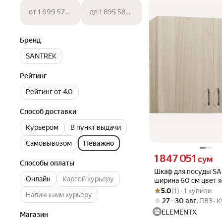
от 1 699 570 сум
до 1 895 588 сум
Бренд
SANTREK
Рейтинг
Рейтинг от 4.0
Способ доставки
Курьером
В пункт выдачи
Самовывозом
Неважно
Цена 1847051 сум вмес
1 847 051
сум
Способы оплаты
Шкаф для посуды S
Онлайн
Картой курьеру
ширина 60 см цвет 
Рейтинг товара: 5.0 из 5
Оценок: (1) · 1 купили
светлый ЛДСП 1104
5.0
(1) · 1 купили
Наличными курьеру
27 – 30 авг
,
ПВЗ
К
ELEMENTX
Магазин