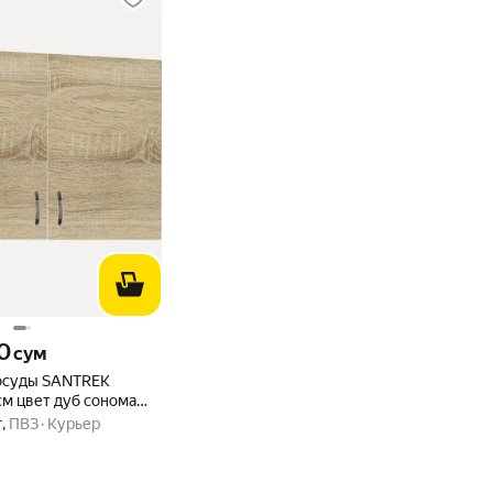
 сум вместо
0
сум
осуды SANTREK
см цвет дуб сонома
20
г
,
ПВЗ
Курьер