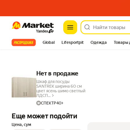
Market
Все хиты
Global
Lifesportpit
Одежда
Товары 
Автотовары
Яндекс Фабрика
Split
Нет в продаже
Шкаф для посуды
SANTREK ширина 60 см
цвет ясень шимо светлый
ЛДСП...
СПЕКТР40
Еще может подойти
Цена, сум