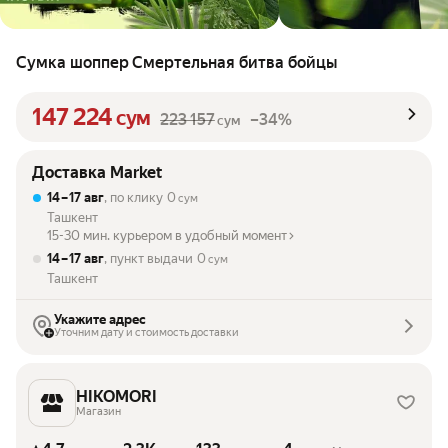
Сумка шоппер Смертельная битва бойцы
147 224
сум
223 157
–34%
сум
Доставка Market
14 – 17 авг
, по клику
0
сум
Ташкент
15-30 мин. курьером в удобный момент
14 – 17 авг
, пункт выдачи
0
сум
Ташкент
Укажите адрес
Уточним дату и стоимость доставки
HIKOMORI
Магазин