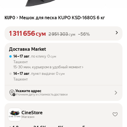
Мешок для песка KUPO KSD-1680S 6 кг
KUPO
1 311 656
сум
2 951 303
–56%
сум
Доставка Market
14 – 17 авг
, по клику
0
сум
Ташкент
15-30 мин. курьером в удобный момент
14 – 17 авг
, пункт выдачи
0
сум
Ташкент
Укажите адрес
Уточним дату и стоимость доставки
CineStore
Магазин