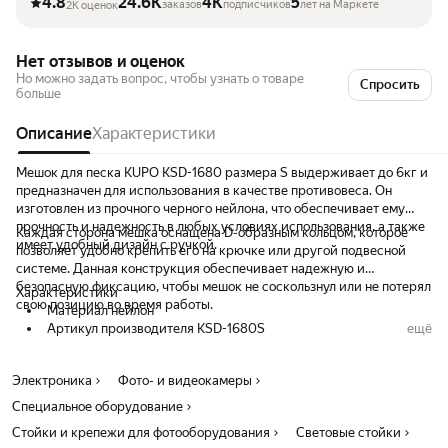
4.8
24.6K
4K
5
заказов
подписчиков
лет на Маркете
2K оценок
Нет отзывов и оценок
Но можно задать вопрос, чтобы узнать о товаре
Спросить
больше
Описание
Характеристики
Мешок для песка KUPO KSD-1680 размера S выдерживает до 6кг и
предназначен для использования в качестве противовеса. Он
изготовлен из прочного черного нейлона, что обеспечивает ему
прочность и надежность в любых условиях использования, а также
Каждая сторона мешка оснащена D-образным кольцом, которое
имеет удобный дизайн с ручкой.
позволяет удобно крепить его на крючке или другой подвесной
системе. Данная конструкция обеспечивает надежную и
безопасную фиксацию, чтобы мешок не соскользнул или не потерял
Характеристики
свою позицию во время работы.
Материал нейлон
Артикул производителя KSD-1680S
ещё
Максимальная нагрузка 6 кг
Объём 6 л
Электроника
Фото- и видеокамеры
Вес 300 г
Специальное оборудование
Стойки и крепежи для фотооборудования
Световые стойки