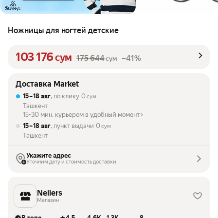
Ножницы для ногтей детские
103 176
сум
175 644
–41%
сум
Доставка Market
15 – 18 авг
, по клику
0
сум
Ташкент
15-30 мин. курьером в удобный момент
15 – 18 авг
, пункт выдачи
0
сум
Ташкент
Укажите адрес
Уточним дату и стоимость доставки
Nellers
Магазин
В топе
4.5
4.6K
1.3K
8