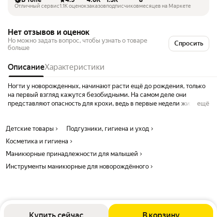
Отличный сервис
1.1K оценок
заказов
подписчиков
месяцев на Маркете
Нет отзывов и оценок
Но можно задать вопрос, чтобы узнать о товаре
Спросить
больше
Описание
Характеристики
Ногти у новорожденных, начинают расти ещё до рождения, только
на первый взгляд кажутся безобидными. На самом деле они
представляют опасность для крохи, ведь в первые недели жизни он
ещё
пока не контролирует свои движения, из-за чего легко может
поцарапать свою нежную кожу острым отросшим ноготком или
Детские товары
Подгузники, гигиена и уход
даже поранить глазик. Кроме того, ногти могут загибаться и
обламываться, под ними скапливаются загрязнения и микробы, что
Косметика и гигиена
также небезопасно. Ввиду этого не только можно, но и просто
Маникюрные принадлежности для малышей
необходимо стричь ноготки младенцам. Для этого используются
специальные ножницы для детей, которые удобно и безопасно
Инструменты маникюрные для новорождённого
использовать. Детские маникюрные ножницы от SUNNYS
professional позволят осуществить комфортный уход за детскими
ноготками. Ножницы с закругленными концами и тонкими
лезвиями разработаны для нежных ноготков малыша защищая
ребёнка от царапин и порадуют маму своим высоким качеством.
Купить сейчас
В корзину
Кончики скруглены и затуплены, поэтому даже если малыш будет