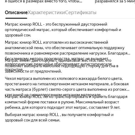
я ошибся в размерах вместо того, чтобы
разравнялся за 5 мин
заказать 80 на 160, я заказал 70 на 160. в
итоге оформил возврат, приехали, забрали
Описание
Характеристики
Сертификаты
и заказал. уже правильным размером. все
хорошо, все быстро.
Матрас юниор ROLL - это беспружинный двусторонний
ортопедический матрас, который обеспечивает комфортный и
здоровый сон.
Матрас юниор ROLL изготовлен из высококачественной
анатомической пены, что обеспечивает оптимальную поддержку
позвоночника и равномерное распределение нагрузки. Благодаря
бесклеевому методу производства, матрас не вызывает
Матрас имеет две стороны с одинаковой жесткостью, что
аллергических реакций и обеспечивает антистатическое
позволяет выбирать наиболее подходящую сторону для сна в
покрытие.
зависимости от предпочтений.
Чехол матраса выполнен из хлопкового жаккарда белого цвета,
простеганного на гипоаллергенном нетканом материале, а боковая
часть матраса (бурлет) светло-серого цвета выполнена из рогожки,
стеганной на гипоаллергенном нетканом материале.
Матрас юниор ROLL легко транспортировать и хранить благодаря
компактной форме поставки в рулоне. Максимальный возраст
ребенка, для которого подходит этот матрас, составляет 9 лет.
Выбирая матрас юниор ROLL , вы получаете комфортный и
здоровый сон для всей семьи.