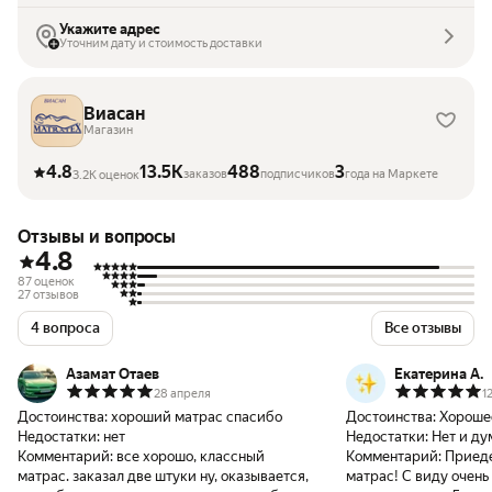
Укажите адрес
Уточним дату и стоимость доставки
Виасан
Магазин
4.8
13.5K
488
3
заказов
подписчиков
года на Маркете
3.2K оценок
Отзывы и вопросы
4.8
87 оценок
27 отзывов
4 вопроса
Все отзывы
Азамат Отаев
Екатерина А.
28 апреля
1
Достоинства:
хороший матрас спасибо
Достоинства:
Хорошее
Недостатки:
нет
Недостатки:
Нет и ду
Комментарий:
все хорошо, классный
Комментарий:
Приеде
матрас. заказал две штуки ну, оказывается,
матрас! С виду очень