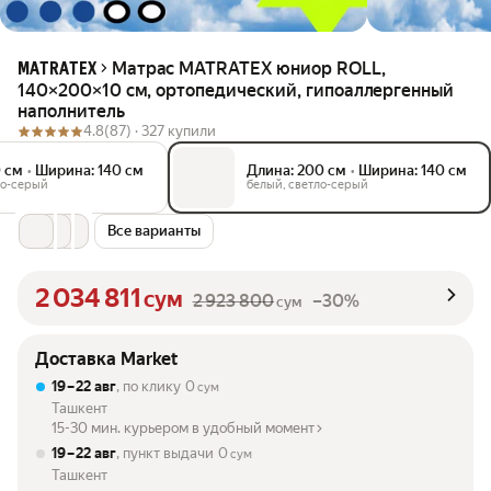
Матрас MATRATEX юниор ROLL,
MATRATEX
140×200×10 см, ортопедический, гипоаллергенный
наполнитель
4.8
(87) ·
327 купили
0 см
•
Ширина: 140 см
Длина: 200 см
•
Ширина: 140 см
ло-серый
белый, светло-серый
Все варианты
2 034 811
сум
2 923 800
–30%
сум
Доставка Market
19 – 22 авг
, по клику
0
сум
Ташкент
15-30 мин. курьером в удобный момент
19 – 22 авг
, пункт выдачи
0
сум
Ташкент