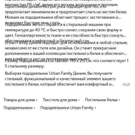
плотностью 115 г/м², делая его легким, воздушным и прочным.
Однотонный дизайн без рисунка подойдет для тех, кто
предпочитает минимализм и предпочитает спать на чистом белье.
Молния на пододеяльнике облегчает процесс застегивания и
позволяет быстрее лечь спать.
Пододеяльник легко стирается в стиральной машине при
температуре до 40 °C и быстро сохнет, сохраняя свою форму и
цвет. Гипоаллергенность ткани и ее способность быстро сохнуть
обеспечивают комфортный и безопасный сон.
Urban Family Деним подходит для использования в любой спальне,
независимо от ее стиля или дизайна. Он станет прекрасным
дополнением к вашей коллекции постельного белья и обеспечит
вам комфорт и уют на протяжении многих лет.
Размер пододеяльника составляет 145 х 215 см, что соответствует 1
5 спальному размеру.
Выбирая пододеяльник Urban Family Деним, Вы получаете
стильный, функциональный и качественный элемент вашего
постельного белья, который обеспечит вам комфортный и
ещё
здоровый сон на протяжении многих лет.
Товары для дома
Текстиль для дома
Постельное белье
Пододеяльники
Пододеяльники Urban Family