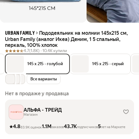
Пододеяльник на молнии 145х215 см,
URBAN FAMILY
Urban Family (аналог Икеа) Деним, 1 5 спальный,
перкаль, 100% хлопок
4.7
(1.8K) ·
10.4K купили
145 х 215
•
голубой
145 х 215
•
серый
Все варианты
Нет в продаже у продавца
АЛЬФА - ТРЕЙД
Магазин
4.8
1.1M
43.7K
5
заказов
подписчиков
лет на Маркете
83.9K оценок