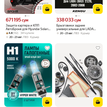
671 195
338 033
Цена 671195 сум вместо
Цена 338033 сум вместо
сум
сум
Защита картера и КПП
Брызговики задние
АвтоБроня для Hyundai Solaris
универсальные для LADA
Рейтинг товара: 4.8 из 5
Оценок: (132) · 341 купили
I 2010-2017/Kia Rio III 2011-2017,
(ВАЗ) 2120 Надежда I
4.8
(132) · 341 купили
,
20 – 23 авг
ПВЗ
Курьер
ST 1.5 мм, с крепежом,
рестайлинг (2002-2006) /
,
20 – 23 авг
ПВЗ
Курьер
111.02343.1
Лада 2120 Надежда