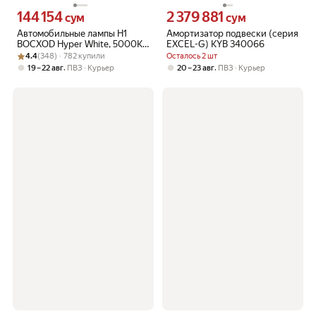
144 154
2 379 881
Цена 144154 сум вместо
Цена 2379881 сум вместо
сум
сум
Автомобильные лампы H1
Амортизатор подвески (серия
BOCXOD Hyper White, 5000K
EXCEL-G) KYB 340066
Рейтинг товара: 4.4 из 5
Оценок: (348) · 782 купили
12В 55Вт, 2 шт.
4.4
(348) · 782 купили
Осталось 2 шт
,
,
19 – 22 авг
ПВЗ
Курьер
20 – 23 авг
ПВЗ
Курьер