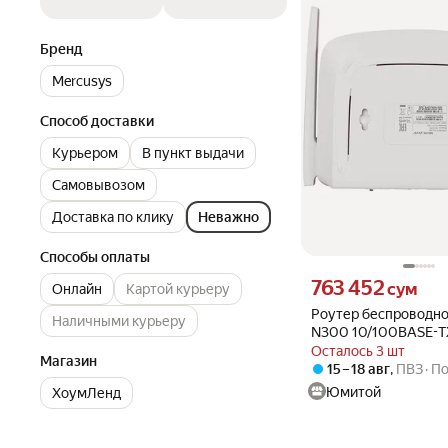
Бренд
Mercusys
Способ доставки
Курьером
В пункт выдачи
Самовывозом
Доставка по клику
Неважно
Способы оплаты
Цена 763452 сум вмест
763 452
сум
Онлайн
Картой курьеру
Роутер беспроводно
Наличными курьеру
N300 10/100BASE-T
портов LAN 3 (MW3
Осталось 3 шт
Магазин
15 – 18 авг
,
ПВЗ
По
Юмитой
ХоумЛенд