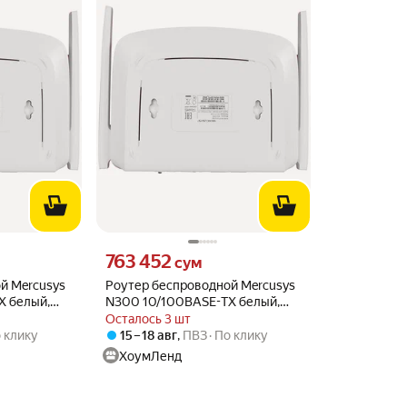
о
Цена 763452 сум вместо
763 452
сум
й Mercusys
Роутер беспроводной Mercusys
X белый,
N300 10/100BASE-TX белый,
05R)
портов LAN 3 (MW305R)
Осталось 3 шт
 клику
15 – 18 авг
,
ПВЗ
По клику
ХоумЛенд