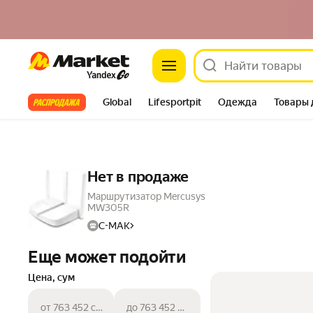
Market
Все хиты
Global
Lifesportpit
Одежда
Товары 
Автотовары
Яндекс Фабрика
Split
Нет в продаже
Маршрутизатор Mercusys
MW305R
C-MAK
Еще может подойти
Цена, сум
от 763 452 сум
до 763 452 сум