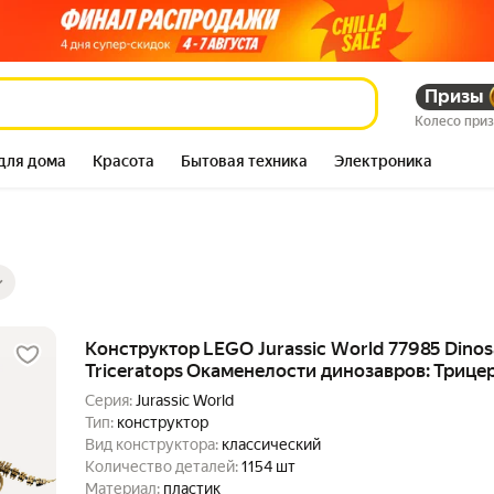
Призы
Колесо при
для дома
Красота
Бытовая техника
Электроника
ры
ов
Конструктор LEGO Jurassic World 77985 Dinosa
Triceratops Окаменелости динозавров: Трицер
Серия:
Jurassic World
Тип:
конструктор
Вид конструктора:
классический
Количество деталей:
1154 шт
Материал:
пластик