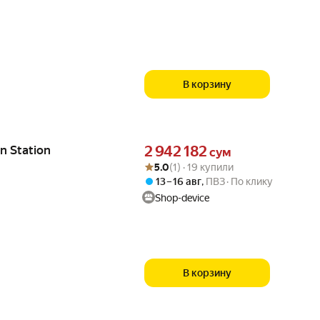
В корзину
Цена 2942182 сум вместо
n Station
2 942 182
сум
Рейтинг товара: 5.0 из 5
Оценок: (1) · 19 купили
5.0
(1) · 19 купили
13 – 16 авг
,
ПВЗ
По клику
Shop-device
В корзину