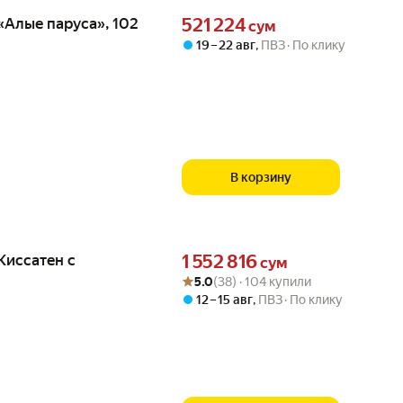
Цена 521224 сум вместо
«Алые паруса», 102
521 224
сум
19 – 22 авг
,
ПВЗ
По клику
В корзину
Цена 1552816 сум вместо
Киссатен с
1 552 816
сум
Рейтинг товара: 5.0 из 5
Оценок: (38) · 104 купили
5.0
(38) · 104 купили
12 – 15 авг
,
ПВЗ
По клику