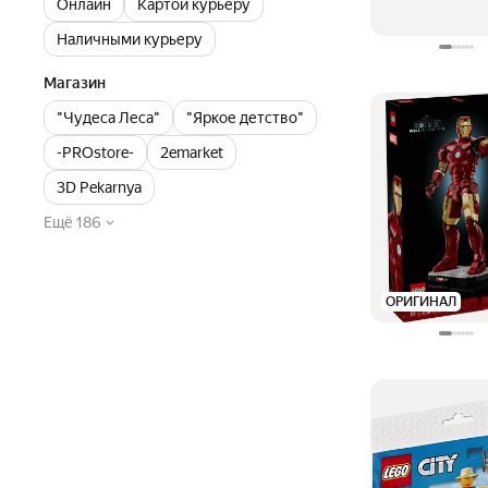
Онлайн
Картой курьеру
Наличными курьеру
Магазин
"Чудеса Леса"
"Яркое детство"
-PROstore-
2emarket
3D Pekarnya
Ещё 186
ОРИГИНАЛ