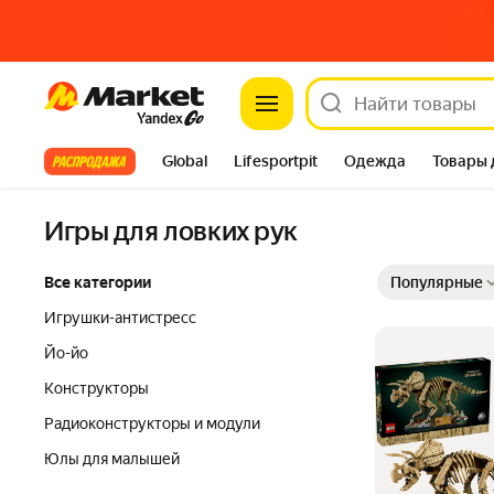
Market
Все хиты
Global
Lifesportpit
Одежда
Товары 
Автотовары
Яндекс Фабрика
Split
Игры для ловких рук
Выбранные фильт
Сортировка товар
Все категории
Популярные
Игрушки-антистресс
Йо-йо
Конструкторы
Радиоконструкторы и модули
Юлы для малышей