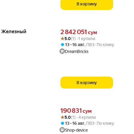
В корзину
Цена 2842051 сум вместо
4 Железный
2 842 051
сум
Рейтинг товара: 5.0 из 5
Оценок: (1) · 1 купили
5.0
(1) · 1 купили
13 – 16 авг
,
ПВЗ
По клику
DreamBricks
В корзину
Цена 190831 сум вместо
190 831
сум
Рейтинг товара: 5.0 из 5
Оценок: (1) · 4 купили
5.0
(1) · 4 купили
13 – 16 авг
,
ПВЗ
По клику
Shop-device