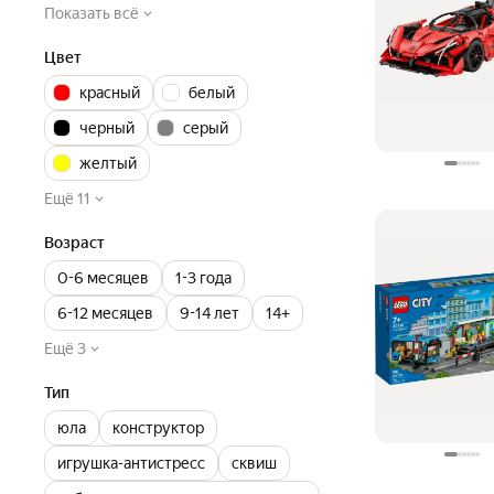
Показать всё
Цвет
красный
белый
черный
серый
желтый
Ещё 11
Возраст
0-6 месяцев
1-3 года
6-12 месяцев
9-14 лет
14+
Ещё 3
Тип
юла
конструктор
игрушка-антистресс
сквиш