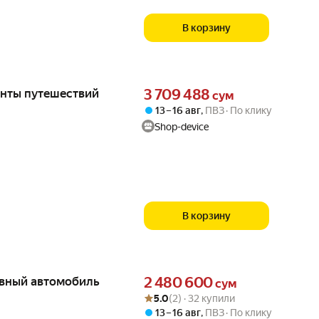
В корзину
Цена 3709488 сум вместо
енты путешествий
3 709 488
сум
13 – 16 авг
,
ПВЗ
По клику
Shop-device
В корзину
Цена 2480600 сум вместо
ивный автомобиль
2 480 600
сум
Рейтинг товара: 5.0 из 5
Оценок: (2) · 32 купили
5.0
(2) · 32 купили
13 – 16 авг
,
ПВЗ
По клику