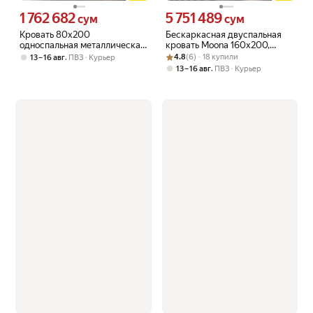
1 762 682
5 751 489
Цена 1762682 сум вместо
Цена 5751489 сум вместо
сум
сум
Кровать 80х200
Бескаркасная двуспальная
односпальная металлическая
кровать Moona 160х200,
с велюровым чехлом,
Рейтинг товара: 4.8 из 5
Оценок: (6) · 18 купили
темно-серый вельвет
,
4.8
(6) · 18 купили
13 – 16 авг
ПВЗ
Курьер
разборная, черная
,
13 – 16 авг
ПВЗ
Курьер