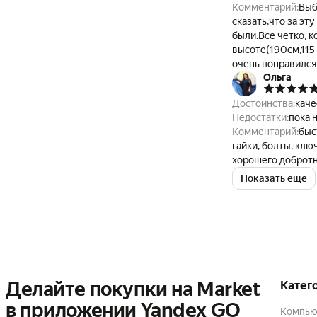
Комментарий:
Выбра
сказать,что за эт
были.Все четко, к
высоте(190см,115 
очень понравился
Ольга
Достоинства:
каче
Недостатки:
пока 
Комментарий:
быс
гайки, болты, клю
хорошего добротно
чему я Очень рада
Показать ещё
Делайте покупки на Market

Катег
в приложении Yandex GO
Компью