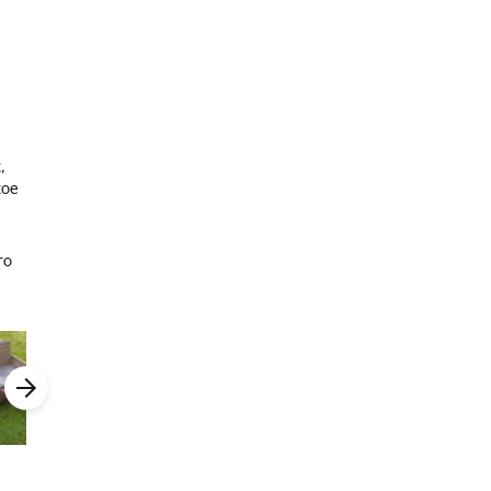
,
кое
го