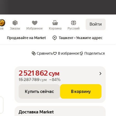
Войти
Купить сейчас
В корзину
зов
Заказы
Избранное
Корзина
Русский
Продавайте на Market
Ташкент
• Укажите адрес
Сравнить
В избранное
Поделиться
2 521 862
сум
15 287 789
–84%
сум
Купить сейчас
В корзину
Доставка Market