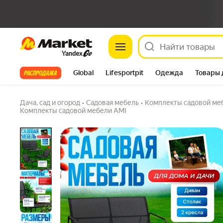
Комплект садовой мебели Dakota, набор дл
Market
дома, двухместный диван, стол и 2 кресла,
Мебель
4.8
(1.1K) ·
3.6K купили
49 вопросов
Все хиты
Global
Lifesportpit
Одежда
Товары 
Автотовары
Яндекс Фабрика
Split
Дача, сад и огород
•
Садовая мебель
•
Комплекты садовой ме
Комплекты садовой мебели AMI