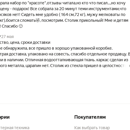
ла набор по "красоте",отзывы читала,но кто что писал...,но хочу
у цену - подарок! Все собрала за 20 минут теми инструментами,что
осяков нет! Сидеть мне удобно ( 164 см,72 кг), мужу мелковаты по
кг),боится сломать🤣, посмотрим. Столик прикольный! Мне и детям
! Спасибо 🙂
27 мая
ство, цена, сроки доставки
не обнаружила, все пришло в хорошо упакованной коробке.
трая доставка, упаковано на совесть, спасибо отдельное продавцу. 
чи в наличии. Отличная водоотталкивающая ткань. каркас сделан из
го металла, царапин нет. Столик из стекла пришел в целостности,
. к покупке рекомендую.
ории
Покупателям
терная техника
Как выбрать товар