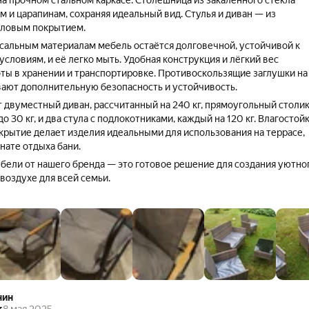
на прочном стальном каркасе. Столешница из закалённого стекла
м и царапинам, сохраняя идеальный вид. Стулья и диван — из
иловым покрытием.
сальным материалам мебель остаётся долговечной, устойчивой к
словиям, и её легко мыть. Удобная конструкция и лёгкий вес
ты в хранении и транспортировке. Противоскользящие заглушки на
ают дополнительную безопасность и устойчивость.
т двуместный диван, рассчитанный на 240 кг, прямоугольный столик
30 кг, и два стула с подлокотниками, каждый на 120 кг. Влагостой
крытие делает изделия идеальными для использования на террасе,
нате отдыха бани.
бели от нашего бренда — это готовое решение для создания уютно
воздухе для всей семьи.
нин