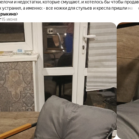
мелочи и недостатки, которые смущают, и хотелось бы чтобы прода
устранил, а именно: - все ножки для стульев и кресла пришли на о
арыкина
и правые, левой не было ни одной (производственные "вмятины" дл
15 июня
одной стороны); - на подлокотнике одна деревянная рейка была не
верленные отверстия с завода были с браком, в них вкрутить ничег
лось рядом сверлить другие, соответственно рейка немного смеще
льно другой рейки на другом подлокотнике; -местами в краске были
красили с мусором, мелочь, но все же; также возникает вопрос
узки на кресло - в гарантийном талоне заявлена нагрузка до 100 кг,
рточке товара указана намного больше
вёзд поставил заочно, хочется чтобы за такую цену не было подобн
бом случае мебель оставили себе, и остались ей довольны. будет
тым небом, надеюсь, что деревянные подлокотники от влаги не скор
добное вообще ничего не возьмешь. Рекомендую к покупке