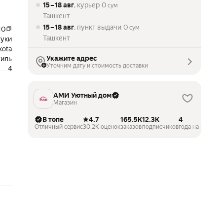
15 – 18 авг
, курьер
0
сум
Ташкент
15 – 18 авг
, пункт выдачи
0
сум
10
Ташкент
туки
kota
Укажите адрес
тиль
Уточним дату и стоимость доставки
4
АМИ Уютный дом
Магазин
В топе
4.7
165.5K
12.3K
4
Отличный сервис
30.2K оценок
заказов
подписчиков
года на Маркет