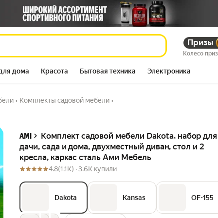
я дачи, сада и
2 521 862
Призы
сум
 каркас сталь Ами
Колесо при
15 287 789
–84%
сум
для дома
Красота
Бытовая техника
Электроника
бели
•
Комплекты садовой мебели
•
Описание
Комплект садовой мебели Dakota, набор для
AMI
дачи, сада и дома, двухместный диван, стол и 2
кресла, каркас сталь Ами Мебель
4.8
(1.1K) ·
3.6K купили
Dakota
Kansas
OF-155