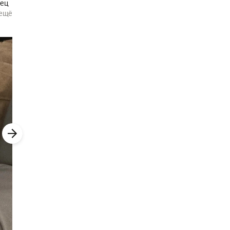
вец
дну
ещё
я
о не
на в
ых
о