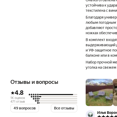
Она изготовлена 
устойчива к удара
текстилена с вин
Благодаря универ
любым погодным у
добавляют просто
ножках обеспечив
В комплект входя
выдерживающий до 
и УФ-защитное по
балконе или в ком
Набор прочной ме
уголка на свежем 
Отзывы и вопросы
4.8
1K оценок
471 отзыв
49 вопросов
Все отзывы
Илья Воро