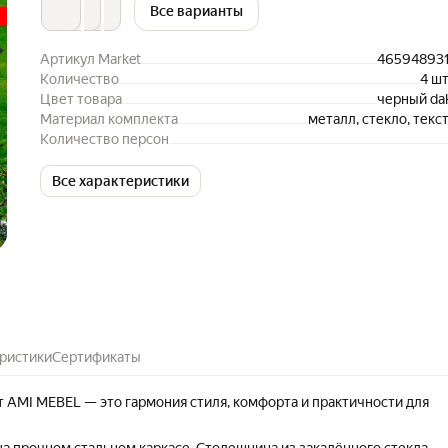
Все варианты
Артикул Market
46594893
Количество
4 ш
Цвет товара
черный da
Материал комплекта
металл, стекло, текс
Количество персон
Все характеристики
ристики
Сертификаты
т AMI MEBEL — это гармония стиля, комфорта и практичности для