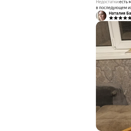
Недостатки:
есть 
в последующем их 
Наталия Б
сторону, все был
болта идут все с 
прикручена - прос
получилось, приш
сторону относите
крапинки, т.е. по
относительно нагр
вместе с тем в ка
Комментарий:
5 з
недостатков. в лю
стоять под откры
испортятся. Вместе с тем стоит отметить, что анализируя конкурентов, понимаешь, что
за такую цену по