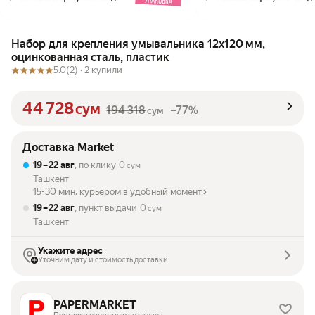
Набор для крепления умывальника 12х120 мм,
оцинкованная сталь, пластик
5.0
(2) ·
2 купили
44 728
сум
194 318
–77%
сум
Доставка Market
19 – 22 авг
, по клику
0
сум
Ташкент
15-30 мин. курьером в удобный момент
19 – 22 авг
, пункт выдачи
0
сум
Ташкент
Укажите адрес
Уточним дату и стоимость доставки
PAPERMARKET