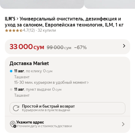
Универсальный очиститель, дезинфекция и
ILM'S
уход за салоном, Европейская технология, ILM, 1 кг
4.7
(12) ·
32 купили
33 000
сум
99 000
–67%
сум
Доставка Market
11 авг
, по клику
0
сум
Ташкент
15-30 мин. курьером в удобный момент
11 авг
, пункт выдачи
0
сум
Ташкент
Простой и быстрый возврат
Курьером или в пункте выдачи
Укажите адрес
Уточним дату и стоимость доставки