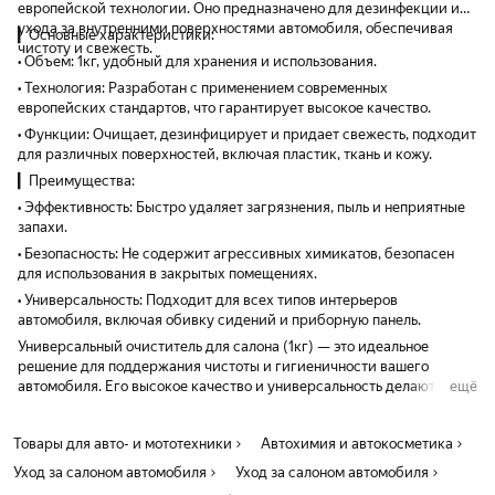
европейской технологии. Оно предназначено для дезинфекции и
ухода за внутренними поверхностями автомобиля, обеспечивая
▎Основные характеристики:
чистоту и свежесть.
• Объем: 1кг, удобный для хранения и использования.
• Технология: Разработан с применением современных
европейских стандартов, что гарантирует высокое качество.
• Функции: Очищает, дезинфицирует и придает свежесть, подходит
для различных поверхностей, включая пластик, ткань и кожу.
▎Преимущества:
• Эффективность: Быстро удаляет загрязнения, пыль и неприятные
запахи.
• Безопасность: Не содержит агрессивных химикатов, безопасен
для использования в закрытых помещениях.
• Универсальность: Подходит для всех типов интерьеров
автомобиля, включая обивку сидений и приборную панель.
Универсальный очиститель для салона (1кг) — это идеальное
решение для поддержания чистоты и гигиеничности вашего
автомобиля. Его высокое качество и универсальность делают его
ещё
необходимым средством для каждого автовладельца.
Товары для авто- и мототехники
Автохимия и автокосметика
Уход за салоном автомобиля
Уход за салоном автомобиля