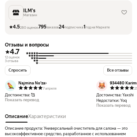
ILM's
Магазин
4.5
795
24
1
заказов
подписчика
год на Маркете
280 оценок
Отзывы и вопросы
4.7
12 оценок
3 отзыва
Спросить
Все отзывы
Najmina No'za
934480 Karim
7 апреля
2
Достоинства:
🥰
Достоинства:
Yaxshi
Показать перевод
Недостатки:
Yoq
Показать перевод
Описание
Характеристики
Описание продукта: Универсальный очиститель для салона — это
высокоэффективное средство, разработанное с использованием