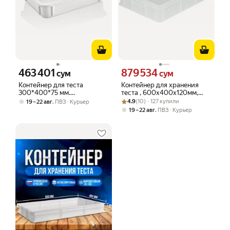
463 401
879 534
Цена 463401 сум вместо
Цена 879534 сум вместо
сум
сум
Контейнер для теста
Контейнер для хранения
300*400*75 мм.
теста , 600х400х120мм,
морозостойкий, белый
Рейтинг товара: 4.9 из 5
Оценок: (10) · 127 купили
полиэтилен, белый Россия
,
4.9
(10) · 127 купили
19 – 22 авг
ПВЗ
Курьер
GASTROPLAST
,
19 – 22 авг
ПВЗ
Курьер