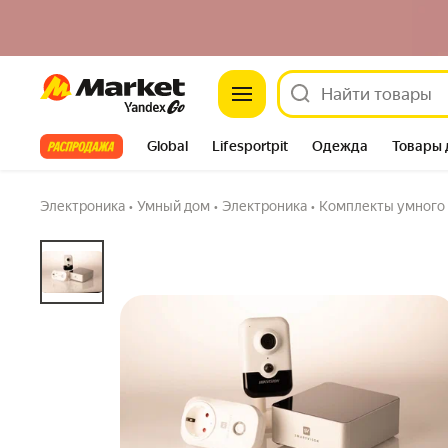
Market
Смартвизор PRO помощник аналитики вид
Задать вопрос
Все хиты
Global
Lifesportpit
Одежда
Товары 
Автотовары
Яндекс Фабрика
Split
Электроника
•
Умный дом
•
Электроника
•
Комплекты умного