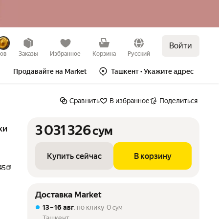
Войти
сум
Купить сейчас
В корзину
зов
Заказы
Избранное
Корзина
Русский
Продавайте на Market
Ташкент
• Укажите адрес
Сравнить
В избранное
Поделиться
3 031 326
ки
сум
Купить сейчас
В корзину
45
Доставка Market
13 – 16 авг
, по клику
0
сум
Ташкент