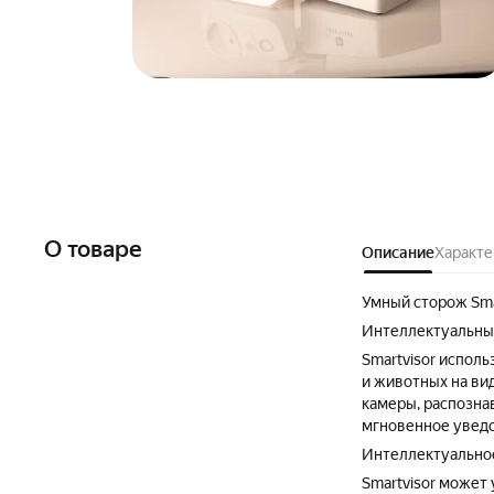
О товаре
Описание
Характе
Умный сторож Sma
Интеллектуальный
Smartvisor испол
и животных на ви
камеры, распозна
мгновенное уведо
Интеллектуально
Smartvisor может