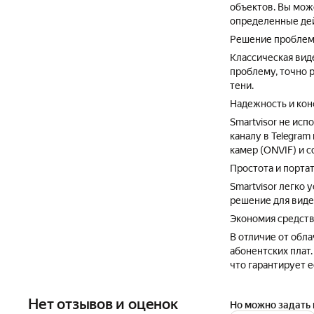
объектов. Вы мож
определенные дей
Решение проблем
Классическая вид
проблему, точно 
тени.
Надежность и кон
Smartvisor не ис
каналу в Telegra
камер (ONVIF) и 
Простота и порта
Smartvisor легко 
решение для виде
Экономия средств
В отличие от обла
абонентских плат
что гарантирует е
Нет отзывов и оценок
Но можно задать 