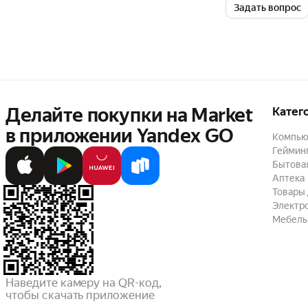
Задать вопрос
Делайте покупки на Market

Катег
в приложении Yandex GO
Компью
Геймин
Бытовая
Аптека
Товары 
Электр
Мебель
Наведите камеру на QR-код,

чтобы скачать приложение