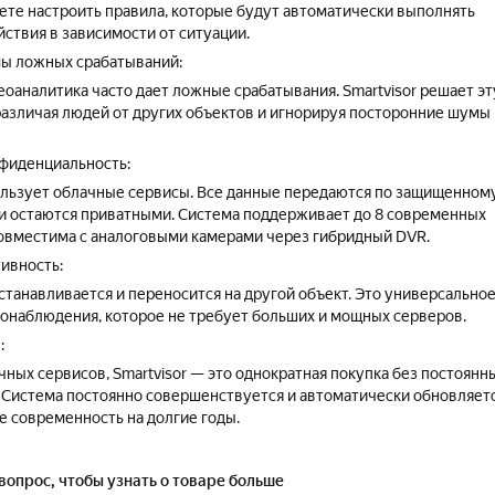
ете настроить правила, которые будут автоматически выполнять
ствия в зависимости от ситуации.
ы ложных срабатываний:
еоаналитика часто дает ложные срабатывания. Smartvisor решает эт
различая людей от других объектов и игнорируя посторонние шумы 
фиденциальность:
пользует облачные сервисы. Все данные передаются по защищенном
m и остаются приватными. Система поддерживает до 8 современных
совместима с аналоговыми камерами через гибридный DVR.
тивность:
устанавливается и переносится на другой объект. Это универсально
онаблюдения, которое не требует больших и мощных серверов.
:
чных сервисов, Smartvisor — это однократная покупка без постоянн
. Система постоянно совершенствуется и автоматически обновляетс
е современность на долгие годы.
вопрос, чтобы узнать о товаре больше