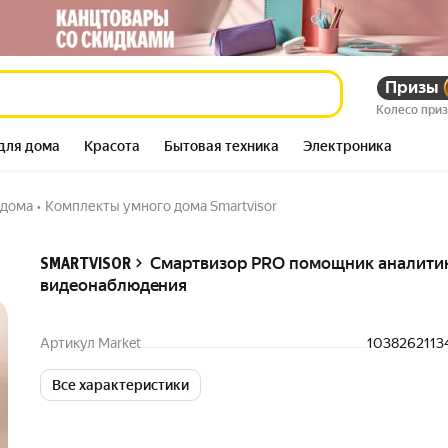
Призы
еонаблюдения
3 031 326
Колесо при
для дома
Красота
Бытовая техника
Электроника
 дома
•
Комплекты умного дома Smartvisor
Описание
Смартвизор PRO помощник аналити
SMARTVISOR
видеонаблюдения
Артикул Market
1038262113
Все характеристики