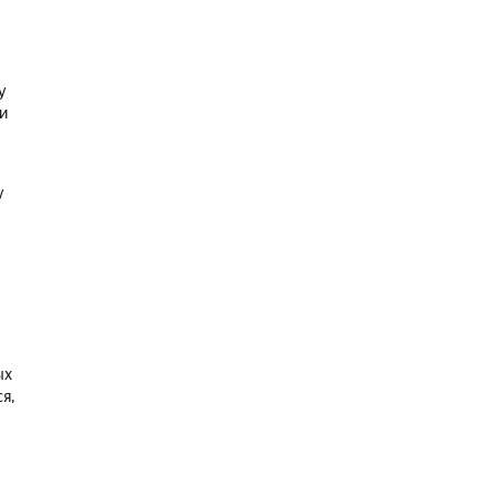
у
и
у
е
ых
я,