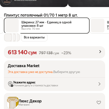
Плинтус потолочный 01/70 1 метр 8 шт.
Ширина: 27 мм
•
Единиц в одной
Ш
упаковке: 8 шт
у
Высота: 70 мм
В
Все варианты
613 140
сум
797 138
–23%
сум
Доставка Market
Эта доставка уже не доступна.
Выберите другую
Укажите адрес
Уточним дату и стоимость доставки
Люкс Декор
Магазин