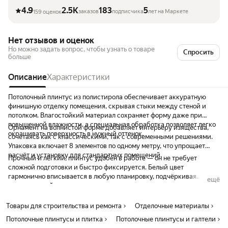
4.9
2.5K
183
5
заказов
подписчика
лет на Маркете
159 оценок
Нет отзывов и оценок
Но можно задать вопрос, чтобы узнать о товаре
Спросить
больше
Описание
Характеристики
Потолочный плинтус из полистирола обеспечивает аккуратную
финишную отделку помещения, скрывая стыки между стеной и
потолком. Влагостойкий материал сохраняет форму даже при
повышенной влажности, а специальная обработка позволяет легко
Орнамент на волнистой форме добавляет интерьеру изящества,
окрашивать поверхность в нужный оттенок.
сочетаясь как с классическими, так с современными решениями.
Упаковка включает 8 элементов по одному метру, что упрощает
расчёт и установку для стандартных помещений.
Прочный и лёгкий, плинтус удобен в работе — он не требует
сложной подготовки и быстро фиксируется. Белый цвет
гармонично вписывается в любую планировку, подчёркивая
ещё
чистоту линий и завершая композицию пространства.
Товары для строительства и ремонта
Отделочные материалы
Потолочные плинтусы и плитка
Потолочные плинтусы и галтели