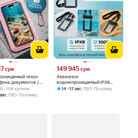
97 сум вместо
Цена 149945 сум вместо
97
149 945
сум
сум
роницаемый чехол
Аквачехол
фона, документов /
водонепроницаемый IPX8
вара: 4.9 из 5
38) · 1.5K купили
каемый чехол со
герметичный с ремешком для
8) · 1.5K купили
14 – 17 авг
,
ПВЗ
По клику
/ Сумка для
Honor 90
 авг
,
ПВЗ
По клику
ния / Розовый