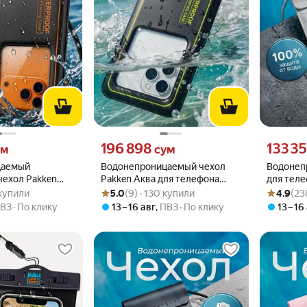
 вместо
Цена 196898 сум вместо
Цена 1333
196 898
133 3
ум
сум
цаемый
Водонепроницаемый чехол
Водонеп
чехол Pakken
Pakken Аква для телефона
для теле
.0 из 5
29 купили
Рейтинг товара: 5.0 из 5
Оценок: (9) · 130 купили
Рейтинг то
Оценок: (2
фона и
нетонущий универсальный
шнурком
9 купили
5.0
(9) · 130 купили
4.9
(23
етонущий
на айфон
ВЗ
По клику
13 – 16 авг
,
ПВЗ
По клику
13 – 16