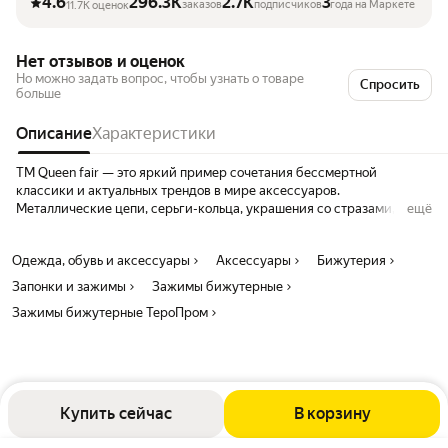
4.6
296.3K
2.7K
3
заказов
подписчиков
года на Маркете
11.7K оценок
Нет отзывов и оценок
Но можно задать вопрос, чтобы узнать о товаре
Спросить
больше
Описание
Характеристики
ТМ Queen fair — это яркий пример сочетания бессмертной
классики и актуальных трендов в мире аксессуаров.
Металлические цепи, серьги-кольца, украшения со стразами,
ещё
яркие броши — вы всегда найдёте подходящий аксессуар. Queen
fair включает огромный ассортимент бижутерии, а если вы хотите
Одежда, обувь и аксессуары
Аксессуары
Бижутерия
проявить фантазию и сделать что-то оригинальное самостоятельно,
фурнитура для создания украшений — идеальное решение.
Запонки и зажимы
Зажимы бижутерные
Аксессуары — это способ проявить себя и своё чувство стиля, с
Зажимы бижутерные ТероПром
ними вы можете подчеркнуть свои достоинства, привлечь
внимание и создать неповторимый образ. Набор - Нет. Цвет -
Серый. Длина, см - 3. Тематика праздника - 8 Марта. Цвет
фурнитуры - Цвет чернёного серебра. Вид - Кольцо. Вставка -
Пластик. Вставка - Стразы. Ручная работа - Нет. Тематика - Без
тематики.
Купить сейчас
В корзину