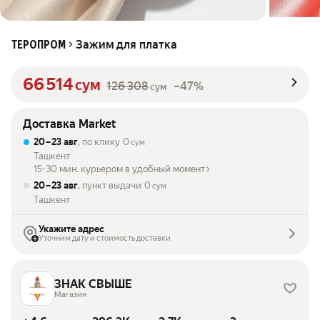
Зажим для платка
ТЕРОПРОМ
66 514
сум
126 308
–47%
сум
Доставка Market
20 – 23 авг
, по клику
0
сум
Ташкент
15-30 мин. курьером в удобный момент
20 – 23 авг
, пункт выдачи
0
сум
Ташкент
Укажите адрес
Уточним дату и стоимость доставки
ЗНАК СВЫШЕ
Магазин