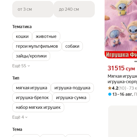
от 3 см
до 240 см
Тематика
кошки
животные
герои мультфильмов
собаки
зайцы/кролики
Ещё 55
Цена 31515 сум 
31 515
сум
Мягкая игрушк
Тип
игрушка-сюрпр
Рейтинг товара: 4
Оценок: (10) · 73
шт случайна
мягкая игрушка
игрушка-подушка
4.2
(10) · 73
13 – 16 авг
,
П
игрушка-брелок
игрушка-сумка
набор мягких игрушек
Ещё 4
Тема