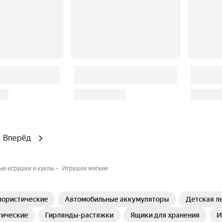
Вперёд
е игрушки и куклы
Игрушки мягкие
лористические
Автомобильные аккумуляторы
Детская л
тические
Гирлянды-растяжки
Ящики для хранения
И