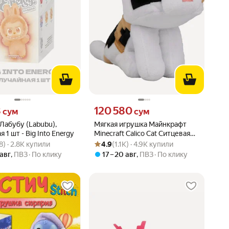
8 сум вместо
Цена 120580 сум вместо
8
120 580
сум
сум
Лабубу (Labubu),
Мягкая игрушка Майнкрафт
 1 шт - Big Into Energy
Minecraft Calico Cat Ситцевая
вара: 4.6 из 5
48) · 2.8K купили
Рейтинг товара: 4.9 из 5
Оценок: (1.1K) · 4.9K купили
трехцветная Кошка 20см
8) · 2.8K купили
4.9
(1.1K) · 4.9K купили
 авг
,
ПВЗ
По клику
17 – 20 авг
,
ПВЗ
По клику