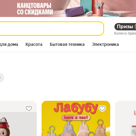
Призы
Колесо при
для дома
Красота
Бытовая техника
Электроника
ры
ов