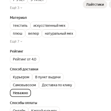
Лайтстики
Ещё 3
Материал
текстиль
искусственный мех
плюш
велюр
натуральный мех
Ещё 7
Рейтинг
Рейтинг от 4.0
Способ доставки
Курьером
В пункт выдачи
Самовывозом
Доставка по клику
Неважно
Способы оплаты
Онлайн
Картой курьеру