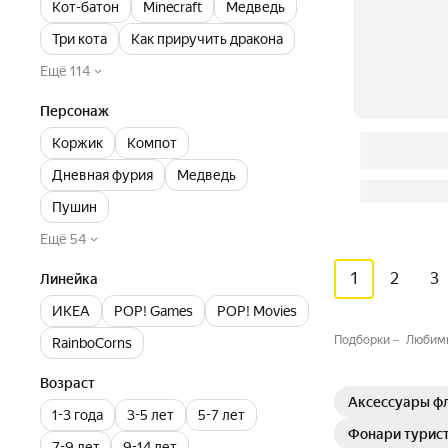
Кот-батон
Minecraft
Медведь
Три кота
Как приручить дракона
Ещё 114
Персонаж
Коржик
Компот
Дневная фурия
Медведь
Пушин
Ещё 54
1
2
3
Линейка
ИКЕА
POP! Games
POP! Movies
Подборки
Любимы
RainboCorns
Возраст
Аксессуары ф
1-3 года
3-5 лет
5-7 лет
Фонари турис
7-9 лет
9-14 лет