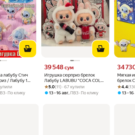
вместо
Цена 39548 сум вместо
Цена 3473
39 548
34 73
сум
а лабубу Стич
Игрушка сюрприз брелок
Мягкая 
из / Лабубу 1
Лабубу LABUBU "COCA COLA",
брелок 
.2 из 5
 купили
Рейтинг товара: 5.0 из 5
Оценок: (11) · 67 купили
Рейтинг то
Оценок: (1
приходит случайный цвет микс
Коллекци
 купили
5.0
(11) · 67 купили
4.4
(13
Series / S
ВЗ
По клику
13 – 16 авг
,
ПВЗ
По клику
13 – 16