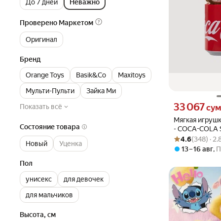
До 7 дней
Неважно
Проверено Маркетом
Оригинал
Бренд
Orange Toys
Basik&Co
Maxitoys
Мульти-Пульти
Зайка Ми
Цена 33067 сум 
33 067
Показать всё
су
Мягкая игрушк
Состояние товара
- COCA-COLA S
Рейтинг товара: 4
Оценок: (348) · 
банке Coca-Co
4.6
(348) · 2
Новый
Уценка
13 – 16 авг
,
П
Пол
унисекс
для девочек
для мальчиков
Высота, см