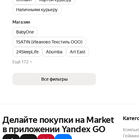
Наличными курьеру
Магазин
BabyOne
1SATIN (Иваново Текстиль ООО)
24SleepLife
Abumba
Art East
Ещё 172
Все фильтры
Делайте покупки на Market

Катег
в приложении Yandex GO
Компью
Геймин