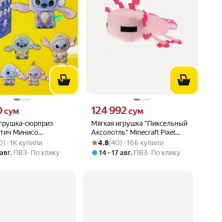
0 сум вместо
Цена 124992 сум вместо
0
124 992
сум
сум
игрушка-сюрприз
Мягкая игрушка "Пиксельный
Стич Минисо
Аксолотль" Minecraft Pixel
вара: 4.4 из 5
30) · 1K купили
Рейтинг товара: 4.8 из 5
Оценок: (40) · 166 купили
онная фигурка Sleep
Axolotl 34 см
0) · 1K купили
4.8
(40) · 166 купили
titch Miniso
 авг
,
ПВЗ
По клику
14 – 17 авг
,
ПВЗ
По клику