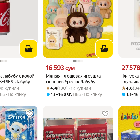
вместо
Цена 16593 сум вместо
Цена 2757
16 593
27 57
м
сум
а лабубу с колой
Мягкая плюшевая игрушка
Фигурка 
ERIES, Лабубу В
сюрприз брелок Лабубу
случайная
.6 из 5
2.8K купили
Рейтинг товара: 4.4 из 5
Оценок: (130) · 1K купили
Рейтинг то
Оценок: (3
la
LABUBU "HAVE A SEAT", цвет
.8K купили
4.4
(130) · 1K купили
4.6
(34
микс
ВЗ
По клику
13 – 16 авг
,
ПВЗ
По клику
13 – 16