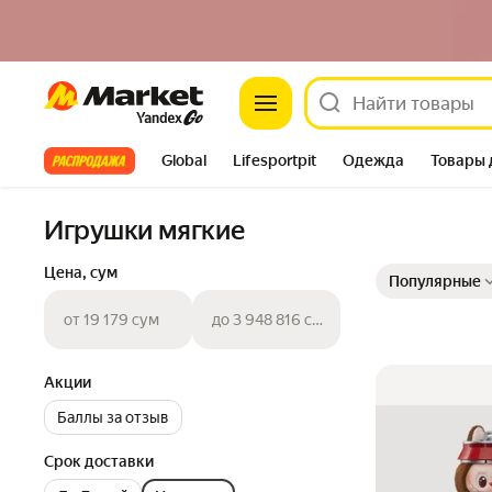
Market
Все хиты
Global
Lifesportpit
Одежда
Товары 
Автотовары
Яндекс Фабрика
Split
Игрушки мягкие
Выбранные фильт
Сортировка товар
Цена, сум
Популярные
от 19 179 сум
до 3 948 816 сум
Акции
Баллы за отзыв
Срок доставки