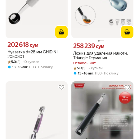
202 618
Цена 202618 сум вместо
сум
258 239
Цена 258239 сум вместо
сум
Нуазетка d=28 мм GHIDINI
Ложка для удаления мякоти,
2050301
Triangle Германия
Рейтинг товара: 5.0 из 5
Оценок: (2) · 10 купили
5.0
(2) · 10 купили
Осталось 3 шт
,
13 – 16 авг
ПВЗ
По клику
Рейтинг товара: 5.0 из 5
Оценок: (1) · 2 купили
5.0
(1) · 2 купили
,
13 – 16 авг
ПВЗ
По клику