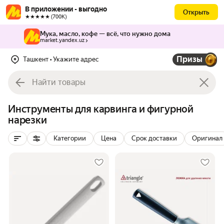
В приложении - выгодно
Открыть
★★★★★ (700К)
Мука, масло, кофе — всё, что нужно дома
market.yandex.uz
Призы
Ташкент
• Укажите адрес
Инструменты для карвинга и фигурной
нарезки
Категории
Цена
Срок доставки
Оригинал