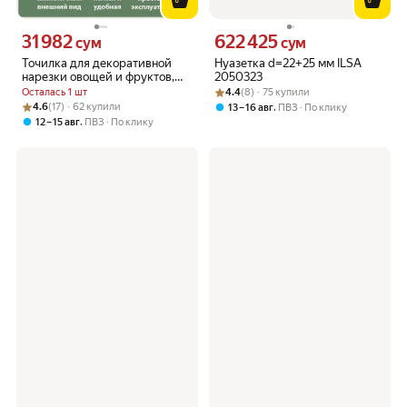
31 982
622 425
Цена 31982 сум вместо
Цена 622425 сум вместо
сум
сум
Точилка для декоративной
Нуазетка d=22+25 мм ILSA
нарезки овощей и фруктов,
2050323
прибор для карвинга,
Рейтинг товара: 4.4 из 5
Оценок: (8) · 75 купили
Осталась 1 шт
4.4
(8) · 75 купили
овощечистка желтая
Рейтинг товара: 4.6 из 5
Оценок: (17) · 62 купили
4.6
(17) · 62 купили
,
13 – 16 авг
ПВЗ
По клику
,
12 – 15 авг
ПВЗ
По клику