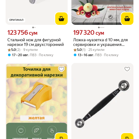
ОРИГИНАЛ
123 756
197 320
Цена 123756 сум вместо
Цена 197320 сум вместо
сум
сум
Стальной нож для фигурной
Ложка-нуазетка d 10 мм, для
нарезки 19 см двухсторонний
сервировки и украшения
Рейтинг товара: 5.0 из 5
Оценок: (2) · 9 купили
Рейтинг товара: 5.0 из 5
Оценок: (1) · 25 купили
блюд, Германия
5.0
(2) · 9 купили
5.0
(1) · 25 купили
,
,
17 – 20 авг
ПВЗ
По клику
13 – 16 авг
ПВЗ
По клику