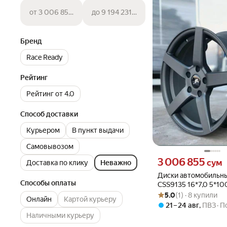
от 3 006 855 сум
до 9 194 231 сум
Бренд
Race Ready
Рейтинг
Рейтинг от 4.0
Способ доставки
Курьером
В пункт выдачи
Самовывозом
Цена 3006855 сум вмес
3 006 855
сум
Доставка по клику
Неважно
Диски автомобильн
Способы оплаты
CSS9135 16*7,0 5*100
Рейтинг товара: 5.0 из 5
Оценок: (1) · 8 купили
MK/M
5.0
(1) · 8 купили
Онлайн
Картой курьеру
21 – 24 авг
,
ПВЗ
П
Наличными курьеру