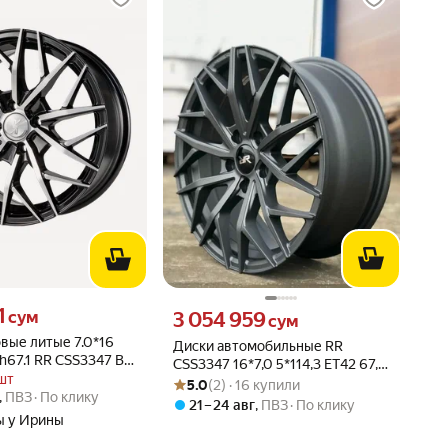
 сум вместо
1
Цена 3054959 сум вместо
сум
3 054 959
сум
вые литые 7.0*16
Диски автомобильные RR
 h67.1 RR CSS3347 B-
CSS3347 16*7,0 5*114,3 ET42 67,1
шт
Рейтинг товара: 5.0 из 5
Оценок: (2) · 16 купили
MK/M
5.0
(2) · 16 купили
,
ПВЗ
По клику
21 – 24 авг
,
ПВЗ
По клику
 у Ирины