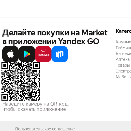
Делайте покупки на Market

Катег
в приложении Yandex GO
Компью
Геймин
Бытовая
Аптека
Товары 
Электр
Мебель
Наведите камеру на QR-код,

чтобы скачать приложение
Пользовательское соглашение