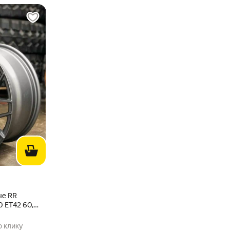
то
ые RR
0 ET42 60,1
о клику