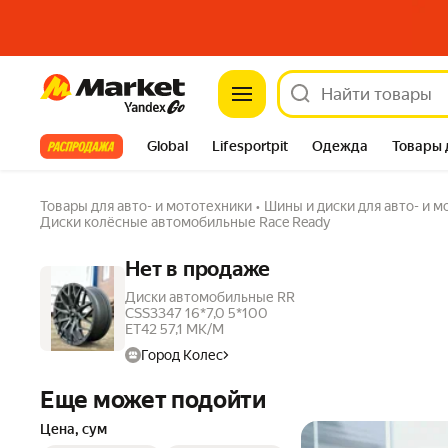
Market
Все хиты
Global
Lifesportpit
Одежда
Товары 
Автотовары
Яндекс Фабрика
Split
Товары для авто- и мототехники
•
Шины и диски для авто- и 
Диски колёсные автомобильные Race Ready
Нет в продаже
Диски автомобильные RR
CSS3347 16*7,0 5*100
ET42 57,1 MK/M
Город Колес
Еще может подойти
Цена, сум