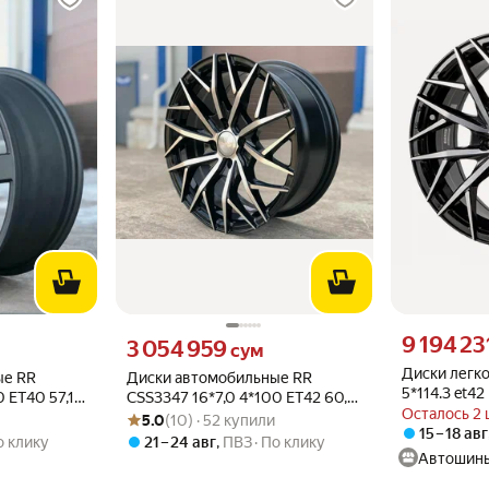
Цена 9194231
9 194 23
то
Цена 3054959 сум вместо
3 054 959
сум
Диски легко
ые RR
Диски автомобильные RR
5*114.3 et42
 ET40 57,1
CSS3347 16*7,0 4*100 ET42 60,1
P(цвет)
Осталось 2 
Рейтинг товара: 5.0 из 5
Оценок: (10) · 52 купили
B-P
5.0
(10) · 52 купили
15 – 18 авг
о клику
21 – 24 авг
,
ПВЗ
По клику
Автошины