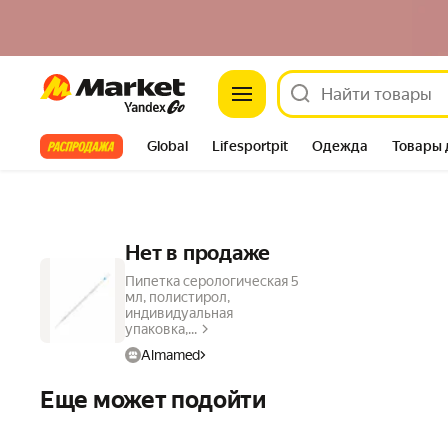
Market
Все хиты
Global
Lifesportpit
Одежда
Товары 
Автотовары
Яндекс Фабрика
Split
Нет в продаже
Пипетка серологическая 5
мл, полистирол,
индивидуальная
упаковка,...
Almamed
Еще может подойти