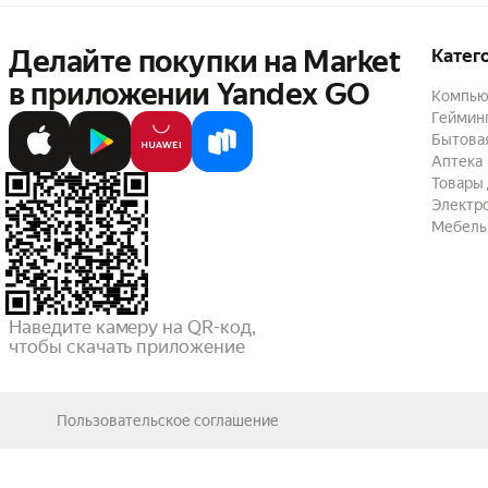
Делайте покупки на Market

Катег
в приложении Yandex GO
Компью
Геймин
Бытовая
Аптека
Товары 
Электр
Мебель
Наведите камеру на QR-код,

чтобы скачать приложение
Пользовательское соглашение