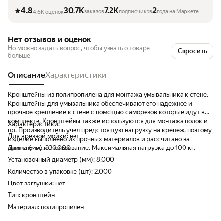
4.8
30.7K
7.2K
2
заказов
подписчиков
года на Маркете
4.6K оценок
Нет отзывов и оценок
Но можно задать вопрос, чтобы узнать о товаре
Спросить
больше
Описание
Характеристики
Кронштейны из полипропилена для монтажа умывальника к стене.
Кронштейны для умывальника обеспечивают его надежное и
прочное крепление к стене с помощью саморезов которые идут в
комплекте. Кронштейны также используются для монтажа полок и
Характеристики:
пр. Производитель учел предстоящую нагрузку на крепеж, поэтому
Для врезной мойки: нет
изделие выполнено из прочных материалов и рассчитано на
длительное использование. Максимальная нагрузка до 100 кг.
Длина (мм): 330.000
Установочный диаметр (мм): 8.000
Количество в упаковке (шт): 2.000
Цвет заглушки: нет
Тип: кронштейн
Материал: полипропилен