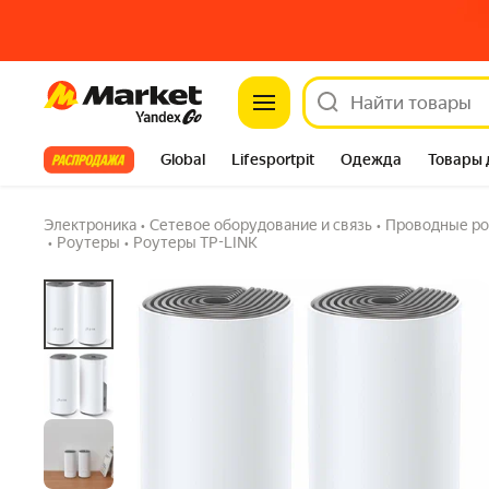
Mesh Wi-Fi система TP-LINK Deco E4(2-pac
Market
гарантия
5.0
(4) ·
7 купили
Задать вопрос
Все хиты
Global
Lifesportpit
Одежда
Товары 
Автотовары
Яндекс Фабрика
Split
Электроника
•
Сетевое оборудование и связь
•
Проводные ро
•
Роутеры
•
Роутеры TP-LINK