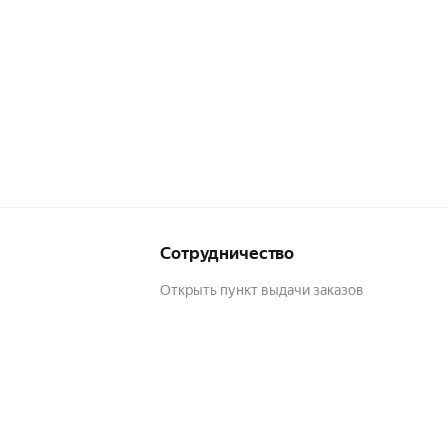
я
я
ий
ию
Сотрудничество
Открыть пункт выдачи заказов