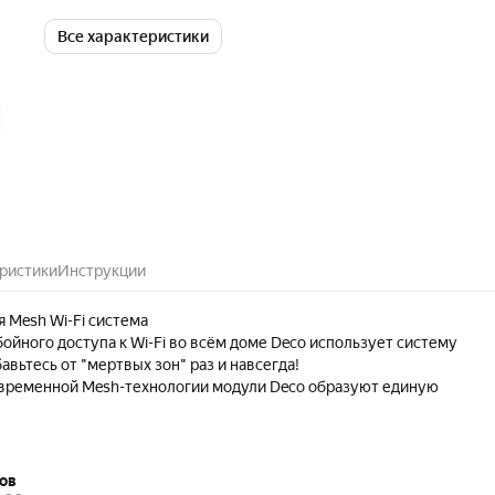
диапазонах, Переносной (MiFi
Фильтрация по IP-адрес
Все характеристики
ристики
Инструкции
Mesh Wi-Fi система
ойного доступа к Wi-Fi во всём доме Deco использует систему
авьтесь от "мертвых зон" раз и навсегда!
овременной Mesh-технологии модули Deco образуют единую
ь с одним именем. Ваши устройства будут автоматически
я между разными модулями Deco на высокой скорости, куда бы вы 
o E4 с двумя устройствами обеспечивает покрытие до 260 кв. м. Е
ов