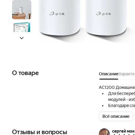
О товаре
Описание
Характе
AC1200 Домашняя 
Для беспереб
модулей - изб
Благодаря с
домашнюю сет
Всё описание
переключатьс
пошли.
Комплект Dec
Отзывы и вопросы
сергей мак