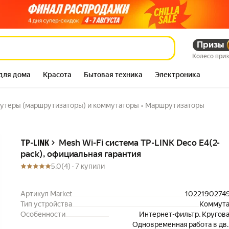
k), официальная
Призы
939 880
сум
1 505 026
сум
Колесо при
для дома
Красота
Бытовая техника
Электроника
утеры (маршрутизаторы) и коммутаторы
•
Маршрутизаторы
Описание
Mesh Wi-Fi система TP-LINK Deco E4(2-
TP-LINK
pack), официальная гарантия
5.0
(4) ·
7 купили
Артикул Market
1022190274
Тип устройства
Коммута
Особенности
Интернет-фильтр, Кругова
Одновременная работа в дв