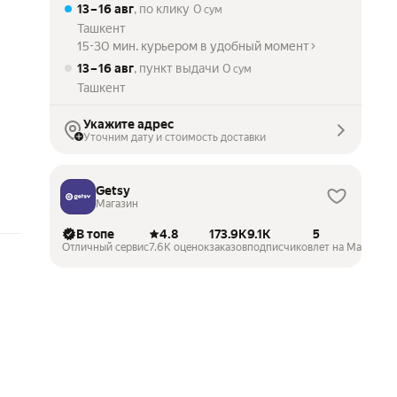
13 – 16 авг
, по клику
0
),
сум
ам
Ташкент
15-30 мин. курьером в удобный момент
13 – 16 авг
, пункт выдачи
0
сум
Ташкент
Укажите адрес
Уточним дату и стоимость доставки
Getsy
Магазин
В топе
4.8
173.9K
9.1K
5
Отличный сервис
7.6K оценок
заказов
подписчиков
лет на Маркете
ни
сли