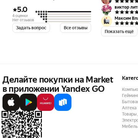
этого недост
покрытия.
виктор ли
5.0
Deco Е4 обес
4 оценки
Максим Вл
Мбит/с и раб
Нет отзывов
Deco способе
Задать вопрос
Все отзывы
Показать ещё
одновременно
Родительский
контент, соз
Настройка ещ
Deco.
Делайте покупки на Market

Катег
в приложении Yandex GO
Компью
Геймин
Бытовая
Аптека
Товары 
Электр
Мебель