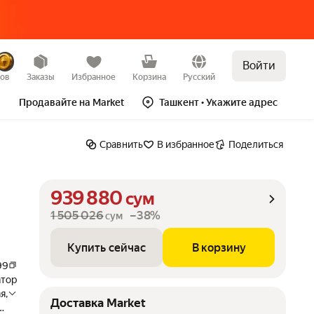
Войти
Купить сейчас
В корзину
–38%
зов
Заказы
Избранное
Корзина
Русский
Продавайте на Market
Ташкент
• Укажите адрес
Сравнить
В избранное
Поделиться
939 880
сум
1 505 026
–38%
сум
Купить сейчас
В корзину
99
тор
я,
Доставка Market
ух