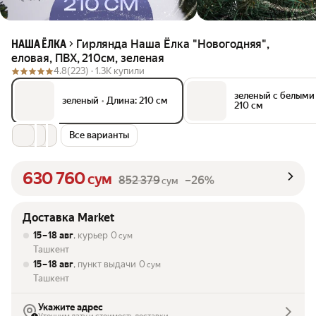
Гирлянда Наша Ёлка "Новогодняя",
НАША ЁЛКА
еловая, ПВХ, 210см, зеленая
4.8
(223) ·
1.3K купили
зеленый с белыми
зеленый
•
Длина: 210 см
210 см
Все варианты
630 760
сум
852 379
–26%
сум
Доставка Market
15 – 18 авг
, курьер
0
сум
Ташкент
15 – 18 авг
, пункт выдачи
0
сум
Ташкент
Укажите адрес