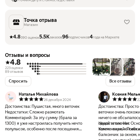
Уточним дату и стоимость доставки
Точка отрыва
Магазин
4.8
5.5K
96
4
заказов
подписчиков
года на Маркете
390 оценок
Отзывы и вопросы
4.8
223 оценки
89 отзывов
Спросить
Все отзывы
Наталья Михайлова
Ксения Мель
26 декабря 2024
2
Достоинства:
Пушистая, много веточек
Достоинства:
Просто 
Недостатки:
Сложно размотать
веточки очень похожи
Комментарий:
За эту сумму (брала за
ничего не обсыпалось
1300) я уже настроилась получить нечто
одной иголочки. Осно
Недостатки:
Нет
полулысое, особенно после посещения
толстенькая, но гибк
Комментарий:
Повеси
оффлайн магазинов, где за 3 тысячи
балкончик за окном, 