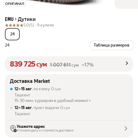
ОРИГИНАЛ
Дутики
EMU
5.0
(5) ·
9 купили
24
24
Таблица размеров
839 725
сум
1 007 611
–17%
сум
Доставка Market
12 – 15 авг
, по клику
0
сум
Ташкент
15-30 мин. курьером в удобный момент
12 – 15 авг
, пункт выдачи
0
сум
Ташкент
Укажите адрес
Уточним дату и стоимость доставки