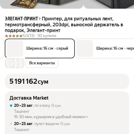
Принтер, для ритуальных лент,
ЭЛЕГАНТ-ПРИНТ
термотрансферный, 203dpi, выносной держатель в
подарок, Элегант-принт
5.0
(13) ·
30 купили
Ширина: 16 см
•
серый
Ширина: 16 см
•
чер
Все варианты
5 191 162
сум
Доставка Market
20 – 23 авг
, по клику
0
сум
Ташкент
15-30 мин. курьером в удобный момент
20 – 23 авг
, пункт выдачи
0
сум
Ташкент