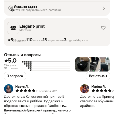
Укажите адрес
Уточним дату и стоимость доставки
Elegant-print
Магазин
5
110
15
3
заказов
подписчиков
года на Маркете
33 оценки
Отзывы и вопросы
5.0
13 оценок
10 отзывов
3 вопроса
Все отзывы
Настя Л.
Marina R.
19 сентября 2025
2
Достоинства:
Качественный принтер В
Достоинства:
Принтер
подарок лента и риббон Поддержка и
спасибо за обучение 
обратная связь от продавца Удобная и
драйвер .
понятная эксплуатация
Комментарий:
Отличный принтер, немного