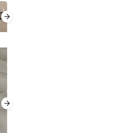
ой
ут
то.