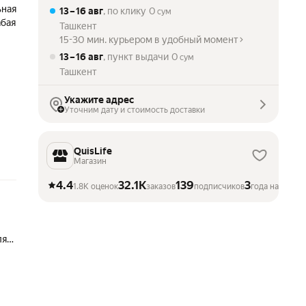
ьная
13 – 16 авг
, по клику
0
сум
абая
Ташкент
15-30 мин. курьером в удобный момент
13 – 16 авг
, пункт выдачи
0
сум
Ташкент
Укажите адрес
Уточним дату и стоимость доставки
QuisLife
Магазин
4.4
32.1K
139
3
1.8K оценок
заказов
подписчиков
года на Марке
лях