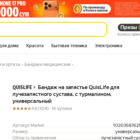
ного сустава, с
Призы
103 484
сум
229 947
сум
Колесо при
для дома
Красота
Бытовая техника
Электроника
 и ортезы
•
Бандажи медицинские
•
Описание
Бандаж на запястье QuisLife для
QUISLIFE
лучезапястного сустава, с турмалином,
универсальный
4.6
(304) ·
1K купили
Артикул Market
1020358762
Размер
универсал
Область применения
лучезапястный су