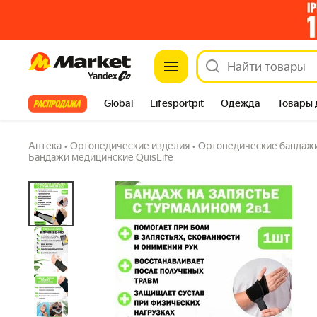
Бандаж на запястье QuisLife для лучезапяст
Market
турмалином, универсальный
4.6
(304) ·
1K купили
2 вопроса
Все хиты
Global
Lifesportpit
Одежда
Товары 
Автотовары
Яндекс Фабрика
Split
Аптека
•
Ортопедические изделия
•
Ортопедические бандажи
Бандажи медицинские QuisLife