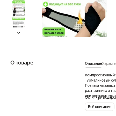
О товаре
Описание
Характе
Компрессионный т
Турмалиновый суп
Повязка на запяс
растяжениях и тр
при воспалительны
Отличный подарок
ладоней, огранич
физических нагруз
Всё описание
происходит прави