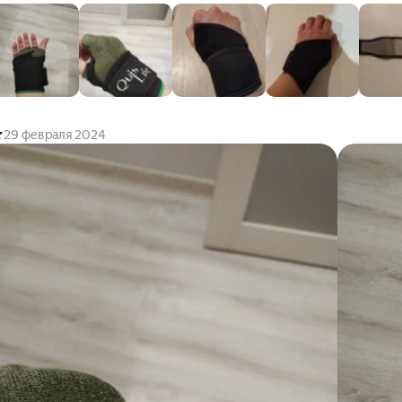
нием слегка смочите турмалиновую ткань, затем поместите больш
, оберните суппорт вокруг запястья и застегните. Через 10-20 мин
 тепла. Комплектация: 1 шт. Материал: текстильная основа,
рытие, застежка Велкро (липучка). Размеры изделия указаны на фо
мер фиксатора запястья подойдет как для правой так и для левой
 женской и детской руки.
29 февраля 2024