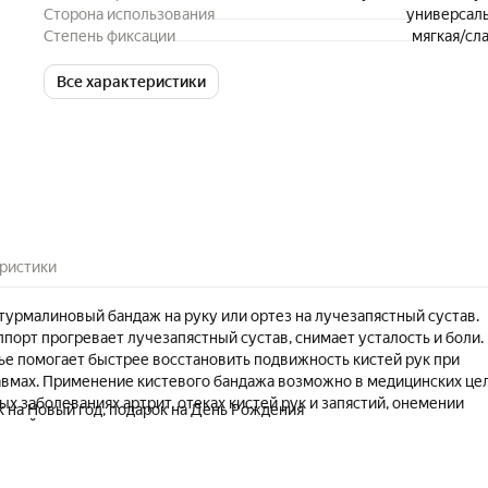
Сторона использования
универсал
Степень фиксации
мягкая/сл
Все характеристики
ристики
урмалиновый бандаж на руку или ортез на лучезапястный сустав.
порт прогревает лучезапястный сустав, снимает усталость и боли.
тье помогает быстрее восстановить подвижность кистей рук при
авмах. Применение кистевого бандажа возможно в медицинских це
х заболеваниях артрит, отеках кистей рук и запястий, онемении
 на Новый год, подарок на День Рождения
енной подвижности лучезапястного сустава, а также при активных
ках. Бандажная повязка не ограничивает движения кисти, но зато
льное распределение нагрузки и снижение риска травмирования.