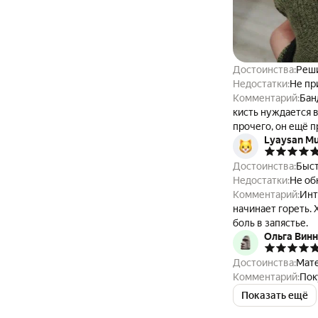
Достоинства:
Реши
Недостатки:
Не пр
Комментарий:
Бан
кисть нуждается 
прочего, он ещё п
Lyaysan M
нравится, поэтому
Запястье перестало болеть.
Достоинства:
Быст
дв
Недостатки:
Не об
Комментарий:
Инт
начинает гореть.
боль в запястье.
Ольга Вин
Достоинства:
Мате
Комментарий:
Пок
Показать ещё