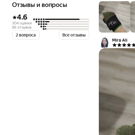
Перед использова
Отзывы и вопросы
палец в отверстие
появится ощущение
4.6
турмалиновое пок
304 оценки
Универсальный раз
86 отзывов
взрослой мужской
2 вопроса
Все отзывы
Mira Ali