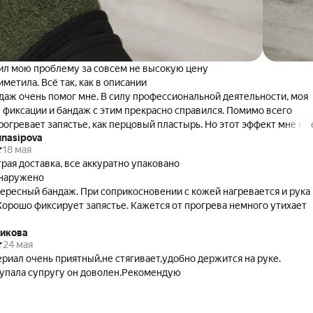
л мою проблему за совсем не высокую цену
иметила. Всё так, как в описании
даж очень помог мне. В силу профессиональной деятельности, моя
в фиксации и бандаж с этим прекрасно справился. Помимо всего
рогревает запястье, как перцовый пластырь. Но этот эффект мне не
unasipova
 я ношу бандаж на подперчатку. Через ткань эффекта прогревания н
18 мая
 Очень рекомендую тем, кого каждодневные монотонные
рая доставка, все аккуратно упаковано
ижения кисти приводят к боевым ощущениям.
наружено
ересный бандаж. При соприкосновении с кожей нагревается и рука
 Хорошо фиксирует запястье. Кажется от прогрева немного утихает
никова
24 мая
риал очень приятный,не стягивает,удобно держится на руке.
упала супругу он доволен.Рекомендую