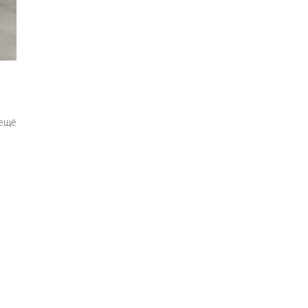
ещё
ет.