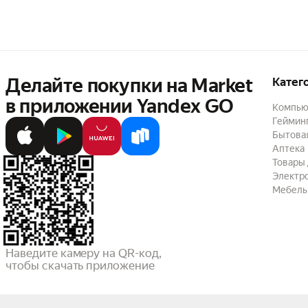
Делайте покупки на Market

Катег
в приложении Yandex GO
Компью
Геймин
Бытовая
Аптека
Товары 
Электр
Мебель
Наведите камеру на QR-код,

чтобы скачать приложение