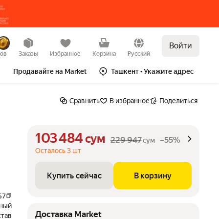
Войти
Купить сейчас
В корзину
–55%
зов
Заказы
Избранное
Корзина
Русский
Продавайте на Market
Ташкент
• Укажите адрес
Сравнить
В избранное
Поделиться
103 484
сум
229 947
–55%
сум
Осталось 3 шт
Купить сейчас
В корзину
57
ьный
Доставка Market
став