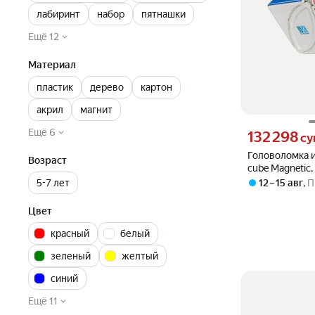
лабиринт
набор
пятнашки
Ещё 12
Материал
пластик
дерево
картон
акрил
магнит
Ещё 6
Цена 132298 сум
132 298
су
Головоломка и
Возраст
cube Magnetic
пластик.
5-7 лет
12 – 15 авг
,
П
Цвет
красный
белый
зеленый
желтый
синий
Ещё 11