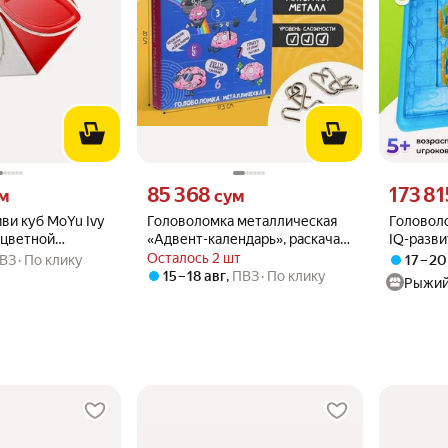
 вместо
Цена 85368 сум вместо
Цена 1738
85 368
173 81
м
сум
ви куб MoYu Ivy
Головоломка металлическая
Головол
, цветной
«Адвент-календарь», раскачай
IQ-разви
логику, 7004378
рыбалка 
Осталось 2 шт
ВЗ
По клику
17 – 20
60 задан
15 – 18 авг
,
ПВЗ
По клику
Рыжий