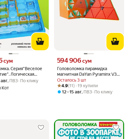
15 сум вместо
Цена 594906 сум вместо
5
594 906
сум
сум
омка. Серия"Веселое
Головоломка пирамидка
тие". Логическая
магнитная DaYan Pyraminx V3
(3 уровня сложности,
M, цветной пластик
Осталось 3 шт
 авг
,
ПВЗ
По клику
Рейтинг товара: 4.9 из 5
Оценок: (11) · 19 купили
ий)(Арт. И-7833)
4.9
(11) · 19 купили
 Кот
12 – 15 авг
,
ПВЗ
По клику