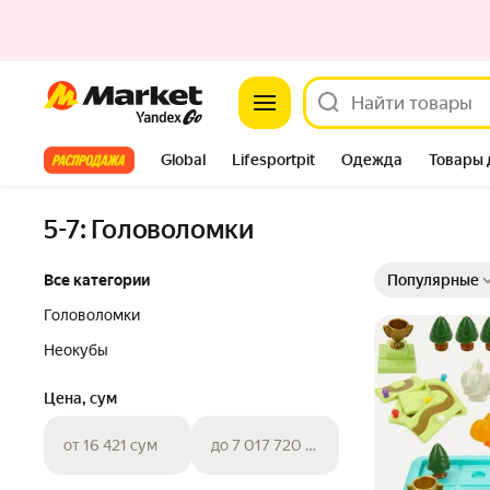
Market
Все хиты
Global
Lifesportpit
Одежда
Товары 
Автотовары
Яндекс Фабрика
Split
5-7: Головоломки
Выбранные фильт
Сортировка товар
Все категории
Популярные
Головоломки
Неокубы
Цена, сум
от 16 421 сум
до 7 017 720 сум