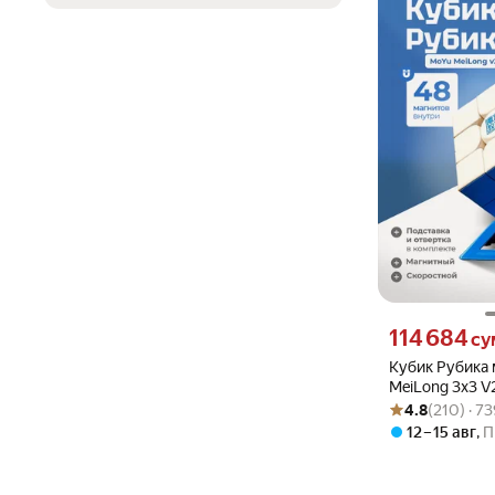
Цена 114684 сум
114 684
су
Кубик Рубика
MeiLong 3x3 V
Рейтинг товара: 4
Оценок: (210) · 
пластик
4.8
(210) · 7
12 – 15 авг
,
П