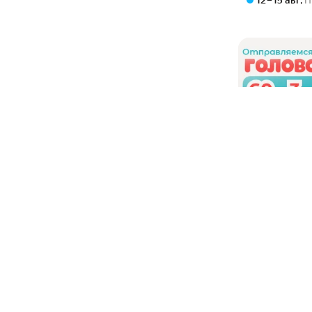
12 – 15 авг
,
П
Цена 161439 сум
161 439
су
Головоломка. 
IQ-развитие".