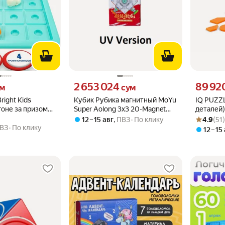
 вместо
Цена 2653024 сум вместо
Цена 8992
2 653 024
89 92
ум
сум
right Kids
Кубик Рубика магнитный MoYu
IQ PUZZ
гоне за призом",
Super Aolong 3x3 20-Magnet
деталей)
Рейтинг то
Оценок: (5
логики и
Ball-Core MagLev UV
12 – 15 авг
,
ПВЗ
По клику
4.9
(51
ВЗ
По клику
12 – 15