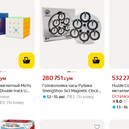
м вместо
Цена 280751 сум вместо
Цена 5322
280 751
532 2
ум
сум
 магнитный MoYu
Головоломка часы Рубика
Huzzle C
Double-track UV
ShengShou 3x3 Magnetic Clock
металлич
.8 из 5
купили
v2, чёрно-белый
Сложност
Осталась
купили
12 – 15 авг
,
ПВЗ
По клику
Рейтинг то
Оценок: (1
Coil
5.0
(1) 
ВЗ
По клику
13 – 16