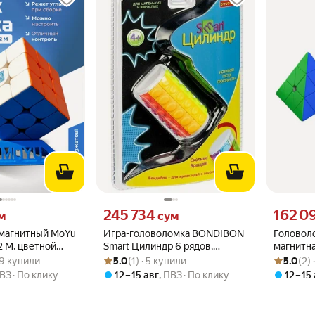
 вместо
Цена 245734 сум вместо
Цена 1620
245 734
162 0
м
сум
 магнитный MoYu
Игра-головоломка BONDIBON
Головол
2 M, цветной
Smart Цилиндр 6 рядов,
магнитна
.8 из 5
739 купили
Рейтинг товара: 5.0 из 5
Оценок: (1) · 5 купили
Рейтинг то
Оценок: (2
арт.360-1. (ВВ4725)
Pyraminx
39 купили
5.0
(1) · 5 купили
5.0
(2)
ВЗ
По клику
12 – 15 авг
,
ПВЗ
По клику
12 – 15