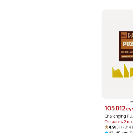
Цена 105812 сум
105 812
су
Challenging P
Осталось 2 шт
Рейтинг товара: 4
Оценок: (51) · 3
4.9
(51) · 31