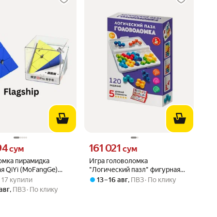
94 сум вместо
Цена 161021 сум вместо
94
161 021
сум
сум
омка пирамидка
Игра головоломка
я QiYi (MoFangGe)
"Логический пазл" фигурная
вара: 5.0 из 5
) · 17 купили
 M Pro Flagship
10 эл Учись играя
 · 17 купили
13 – 16 авг
,
ПВЗ
По клику
 авг
,
ПВЗ
По клику