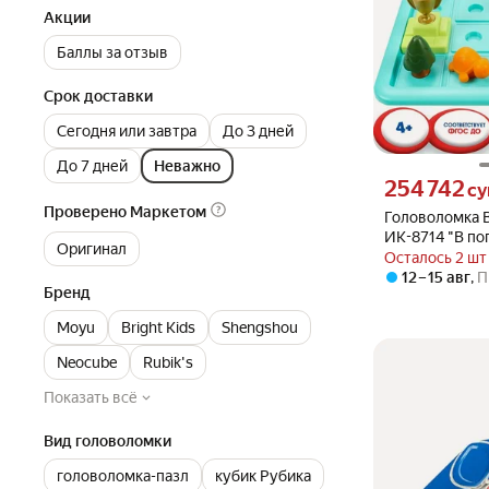
Акции
Баллы за отзыв
Срок доставки
Сегодня или завтра
До 3 дней
До 7 дней
Неважно
Цена 254742 сум
254 742
с
Проверено Маркетом
Головоломка B
ИК-8714 "В по
Оригинал
для развития 
Осталось 2 шт
моторики
12 – 15 авг
,
П
Бренд
Moyu
Bright Kids
Shengshou
Neocube
Rubik's
Показать всё
Вид головоломки
головоломка-пазл
кубик Рубика