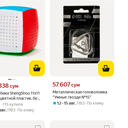
Цена 57607 сум вместо
57 607
338 сум вместо
сум
 338
сум
Металлическая головоломка
бика ShengShou 11x11
"Умные гвозди №15"
, цветной пластик, без
вара: 4.7 из 5
5) · 115 купили
12 – 15 авг
,
ПВЗ
По клику
 · 115 купили
 авг
,
ПВЗ
По клику