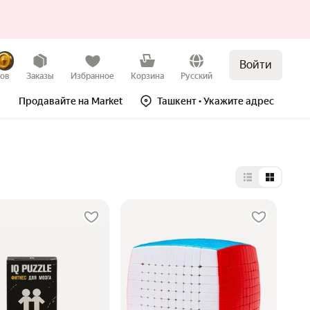
Войти
зов
Заказы
Избранное
Корзина
Русский
Продавайте на Market
Ташкент
• Укажите адрес
Выбор типа 