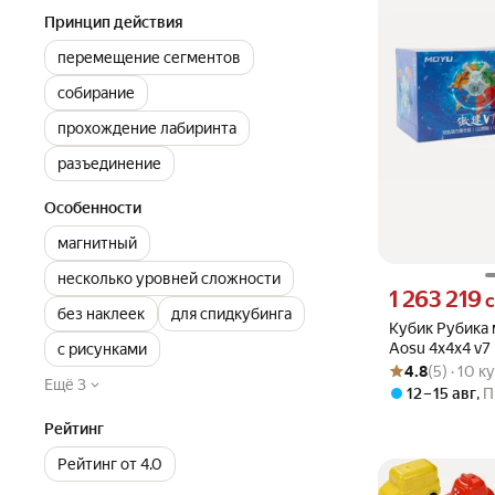
Принцип действия
перемещение сегментов
собирание
прохождение лабиринта
разъединение
Особенности
магнитный
несколько уровней сложности
Цена 1263219 су
1 263 219
с
без наклеек
для спидкубинга
Кубик Рубика
Aosu 4x4x4 v7 
с рисунками
Рейтинг товара: 4
Оценок: (5) · 10 
Coated
4.8
(5) · 10 
Ещё 3
12 – 15 авг
,
П
Рейтинг
Рейтинг от 4.0