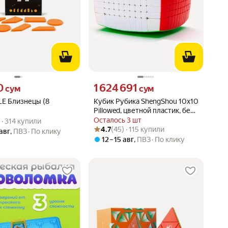
0 сум вместо
Цена 1624691 сум вместо
0
1 624 691
сум
сум
LE Близнецы (8
Кубик Рубика ShengShou 10x10
Pillowed, цветной пластик, без
вара: 4.9 из 5
1) · 314 купили
наклеек
Осталось 3 шт
) · 314 купили
Рейтинг товара: 4.7 из 5
Оценок: (45) · 115 купили
4.7
(45) · 115 купили
 авг
,
ПВЗ
По клику
12 – 15 авг
,
ПВЗ
По клику