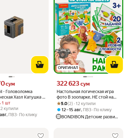
ОРИГИНАЛ
70 сум вместо
Цена 322623 сум вместо
70
322 623
сум
сум
oil - Головоломка
Настольная логическая игра
еская Хазл Катушка -
фото В зоопарке, НЕ стой на
Рейтинг товара: 5.0 из 5
Оценок: (2) · 12 купили
ь 3 из 6 - Hanayama
месте головоломка
 1 шт
5.0
(2) · 12 купили
вара: 5.0 из 5
) · 2 купили
БондиЛогика Bondibon
· 2 купили
12 – 15 авг
,
ПВЗ
По клику
 авг
,
ПВЗ
По клику
BONDIBON Детские развивающие игры