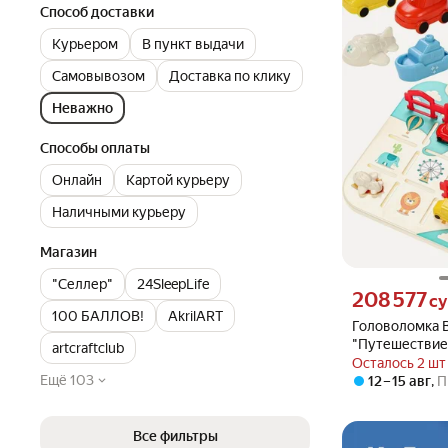
Способ доставки
Курьером
В пункт выдачи
Самовывозом
Доставка по клику
Неважно
Способы оплаты
Онлайн
Картой курьеру
Наличными курьеру
Магазин
"Селлер"
24SleepLife
Цена 208577 сум
208 577
с
100 БАЛЛОВ!
AkrilART
Головоломка B
"Путешествие"
artcraftclub
развитие круг
Осталось 2 шт
Ещё 103
логического 
12 – 15 авг
,
П
Все фильтры