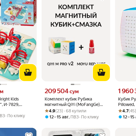
 вместо
Цена 209504 сум вместо
Цена 1960
209 504
1 960
ум
сум
right Kids
Комплект кубик Рубика
Кубик Ру
, И-7829,
магнитный QiYi (MoFangGe)
Pillowed
Рейтинг товара: 4.9 из 5
Оценок: (23) · 68 купили
Рейтинг то
Оценок: (4
озора и
3x3 M Pro v2 + смазка MoYu Red
наклеек
4.9
(23) · 68 купили
4.7
(45)
мышления
lube v2
ВЗ
По клику
12 – 15 авг
,
ПВЗ
По клику
12 – 15