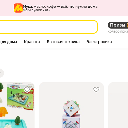
Мука, масло, кофе — всё, что нужно дома
market.yandex.uz
Призы
Колесо при
для дома
Красота
Бытовая техника
Электроника
ры
ов