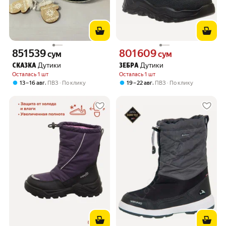
851 539
801 609
Цена 851539 сум вместо
Цена 801609 сум вместо
сум
сум
Дутики
Дутики
СКАЗКА
ЗЕБРА
Осталась 1 шт
Осталась 1 шт
,
,
13 – 16 авг
ПВЗ
По клику
19 – 22 авг
ПВЗ
По клику