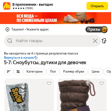
В приложении - выгодно
Открыть
★★★★★ (700К)
Призы
Ташкент
• Укажите адрес
Вы находитесь на 4 странице результатов поиска
Вернуться в начало
5-7: Сноубутсы, дутики для девочек
Категории
Пол
Размер обуви
Цена
Ор