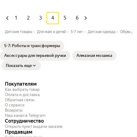
1
2
3
4
5
6
Детские товары
Для мам и детей
5-7 лет
Детская одежда
Обувь дл
5-7: Роботы и трансформеры
Аксессуары для перьевой ручки
Алмазная мозаика
Показать еще
Покупателям
Как выбрать товар
Оплата и доставка
Обратная связь
О сервисе
Возвраты
Наш канал в Telegram
Сотрудничество
Открыть пункт выдачи заказов
Продавцам