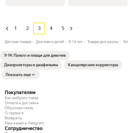
1
2
3
4
5
Детские товары
Для мам и детей
9-14 лет
Товары для школы
Тетра
9-14: Пальто и плащи для девочек
Диапроекторы и диафильмы
Канцелярские корректоры
Показать еще
Покупателям
Как выбрать товар
Оплата и доставка
Обратная связь
О сервисе
Возвраты
Наш канал в Telegram
Сотрудничество