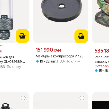
Цена 151990 сум вместо
151 990
 вместо
Цена 5351
сум
535 1
м
Мембрана компрессора P-125
ьков для
Penn-Pla
19 – 22 авг
,
ПВЗ
По клику
xy GL-089389,
аквариу
сталь,
декорат
Осталась
ПВЗ
По клику
озрачный, серый
15 – 18