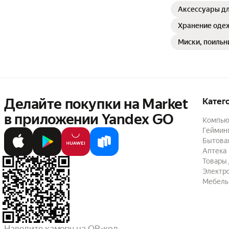
Аксессуары дл
Хранение оде
Миски, поильн
Делайте покупки на Market

Катег
в приложении Yandex GO
Компью
Геймин
Бытовая
Аптека
Товары 
Электр
Мебель
Наведите камеру на QR-код,
