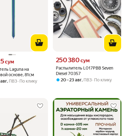
Цена 250380 сум вместо
250 380
25 сум вместо
сум
25
сум
Распылитель L017PBB Seven
ель Laguna на
Diesel 70357
вой основе, 81см
20 – 23 авг
,
ПВЗ
По клику
 авг
,
ПВЗ
По клику