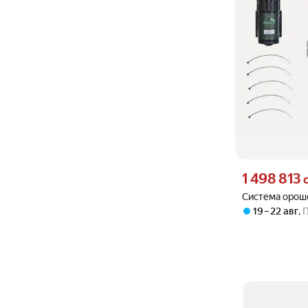
Цена 1498813 су
1 498 813
Система орош
19 – 22 авг
,