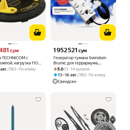
481 сум вместо
Цена 1952521 сум вместо
 481
1 952 521
сум
сум
а TECHNICOM с
Генератор тумана Svendsen
омпой, нагрузка 110кг,
Brume, для террариума,
Рейтинг товара: 5.0 из 5
Оценок: (1) · 14 купили
0мм TC-F110
ультразвуковой, 350Вт,
 авг
,
ПВЗ
По клику
5.0
(1) · 14 купили
7000мл/ч
13 – 16 авг
,
ПВЗ
По клику
Свендсен