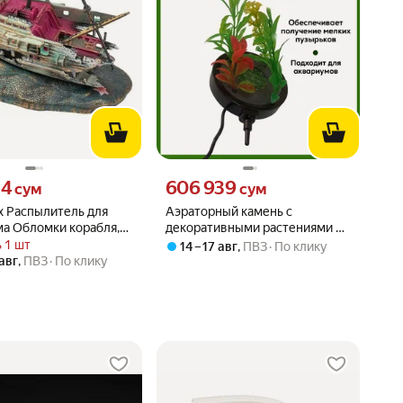
84 сум вместо
Цена 606939 сум вместо
84
606 939
сум
сум
x Распылитель для
Аэраторный камень с
ма Обломки корабля,
декоративными растениями и
ивный
с подсветкой L014 для
 1 шт
14 – 17 авг
,
ПВЗ
По клику
аквариума, воздушный камень,
 авг
,
ПВЗ
По клику
распылитель