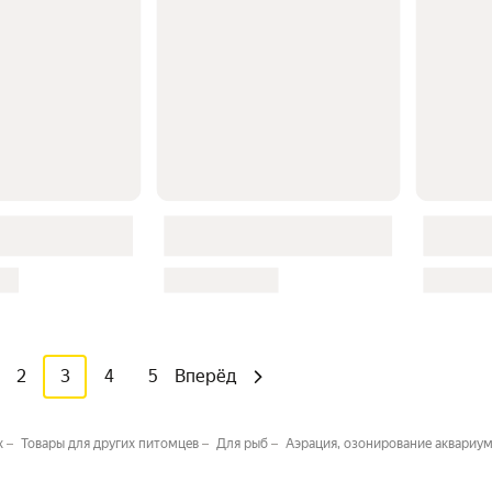
2
3
4
5
Вперёд
х
Товары для других питомцев
Для рыб
Аэрация, озонирование аквариу