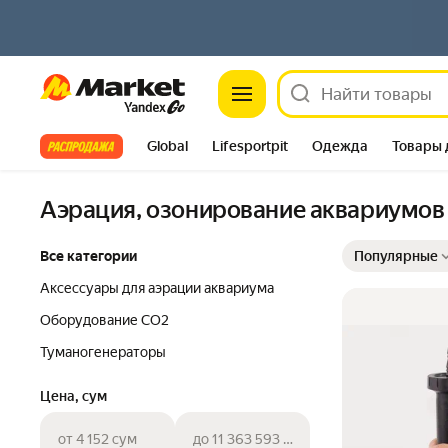
Market
Все хиты
Global
Lifesportpit
Одежда
Товары 
Автотовары
Яндекс Фабрика
Split
Аэрация, озонирование аквариумов
Выбранные фильт
Сортировка товар
Все категории
Популярные
Аксессуары для аэрации аквариума
Оборудование СО2
Туманогенераторы
Цена, сум
от 4 152 сум
до 11 363 593 сум