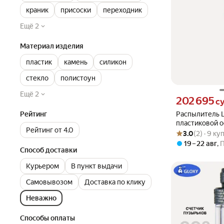
краник
присоски
переходник
Ещё 2
Материал изделия
пластик
камень
силикон
стекло
полистоун
Ещё 2
Цена 202695 сум
202 695
с
Рейтинг
Распылитель L
пластиковой о
Рейтинг от 4.0
Рейтинг товара: 3
Оценок: (2) · 9 к
3.0
(2) · 9 к
19 – 22 авг
,
Способ доставки
Курьером
В пункт выдачи
Самовывозом
Доставка по клику
Неважно
Способы оплаты