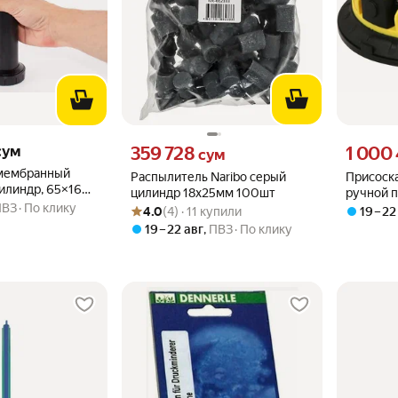
м вместо
Цена 359728 сум вместо
Цена 1000
сум
359 728
1 000
сум
мембранный
Распылитель Naribo серый
Присоск
цилиндр, 65×160
цилиндр 18х25мм 100шт
ручной п
ПВЗ
По клику
Рейтинг товара: 4.0 из 5
Оценок: (4) · 11 купили
чаша 20
4.0
(4) · 11 купили
19 – 22
19 – 22 авг
,
ПВЗ
По клику