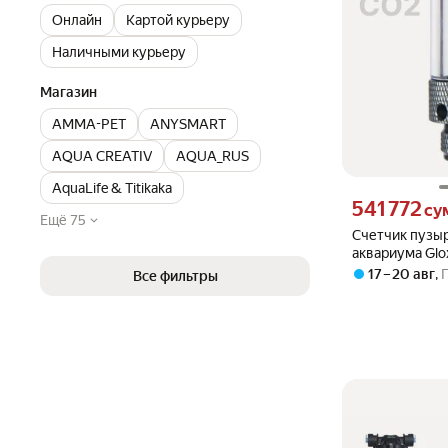
Онлайн
Картой курьеру
Наличными курьеру
Магазин
AMMA-PET
ANYSMART
AQUA CREATIV
AQUA_RUS
AquaLife & Titikaka
Цена 541772 сум
541 772
су
Ещё 75
Счетчик пузыр
аквариума Glo
нержавеющая 
17 – 20 авг
,
Все фильтры
оргстекло, пр