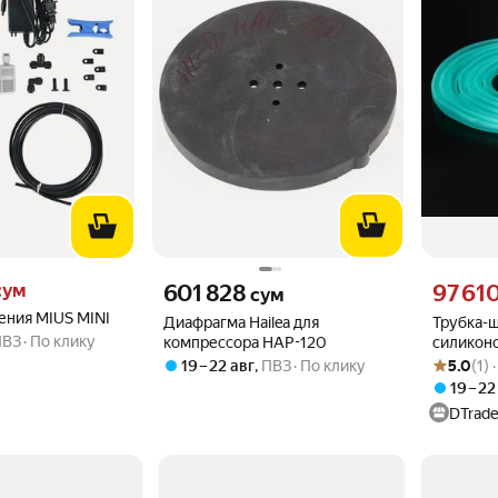
м вместо
Цена 601828 сум вместо
Цена 9761
сум
601 828
97 61
сум
ения MIUS MINI
Диафрагма Hailea для
Трубка-ш
ПВЗ
По клику
компрессора HAP-120
силиконо
Рейтинг то
Оценок: (1
зелёная
19 – 22 авг
,
ПВЗ
По клику
5.0
(1) 
19 – 22
DTrade