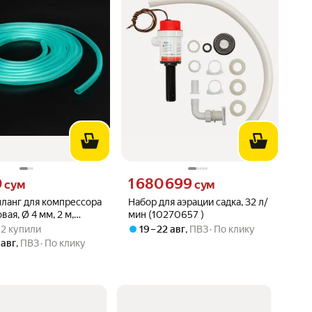
0 сум вместо
Цена 1680699 сум вместо
0
1 680 699
сум
сум
ланг для компрессора
Набор для аэрации садка, 32 л/
вая, Ø 4 мм, 2 м,
мин (10270657 )
вара: 5.0 из 5
) · 2 купили
· 2 купили
19 – 22 авг
,
ПВЗ
По клику
 авг
,
ПВЗ
По клику