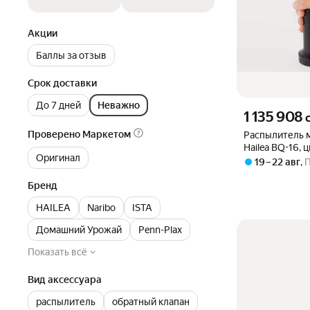
Акции
Баллы за отзыв
Срок доставки
До 7 дней
Неважно
Цена 1135908 су
1 135 908
Проверено Маркетом
Распылитель 
Hailea BQ-16, 
Оригинал
мм
19 – 22 авг
,
Бренд
HAILEA
Naribo
ISTA
Домашний Урожай
Penn-Plax
Показать всё
Вид аксессуара
распылитель
обратный клапан