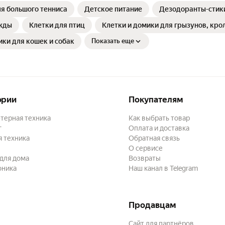
я большого тенниса
Детское питание
Дезодоранты-стик
жды
Клетки для птиц
Клетки и домики для грызунов, кро
ики для кошек и собак
Показать еще
ории
Покупателям
терная техника
Как выбрать товар
г
Оплата и доставка
 техника
Обратная связь
О сервисе
для дома
Возвраты
оника
Наш канал в Telegram
Продавцам
Сайт для партнёров