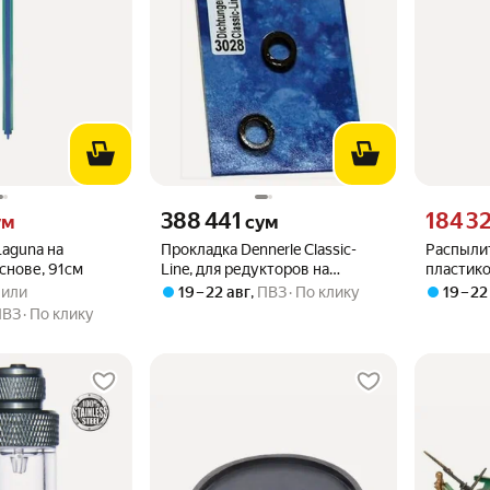
 вместо
Цена 388441 сум вместо
Цена 1843
388 441
184 3
ум
сум
aguna на
Прокладка Dennerle Classic-
Распылит
снове, 91см
Line, для редукторов на
пластико
.0 из 5
упили
заправляемые баллонам, 2 шт
упили
19 – 22 авг
,
ПВЗ
По клику
19 – 22
ПВЗ
По клику