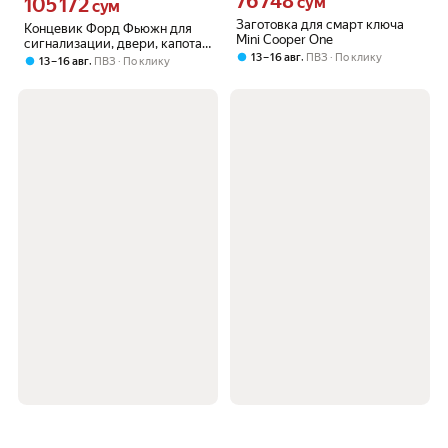
76 748
105 172
сум
Цена 105172 сум вместо
сум
Заготовка для смарт ключа
Концевик Форд Фьюжн для
Mini Cooper One
сигнализации, двери, капота,
,
13 – 16 авг
ПВЗ
По клику
багажника, 1 шт
,
13 – 16 авг
ПВЗ
По клику