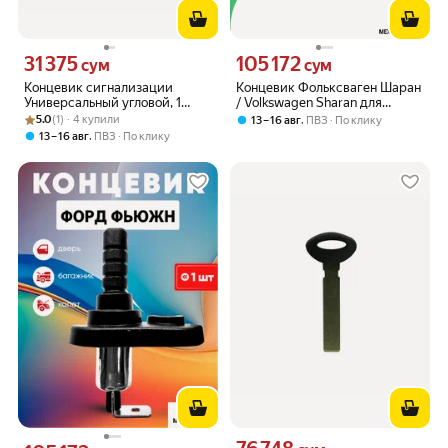
31 375
105 172
Цена 31375 сум вместо
Цена 105172 сум вместо
сум
сум
Концевик сигнализации
Концевик Фольксваген Шаран
Универсальный угловой, 1
/ Volkswagen Sharan для
Рейтинг товара: 5.0 из 5
Оценок: (1) · 4 купили
штука
сигнализации, двери, капота,
5.0
(1) · 4 купили
,
13 – 16 авг
ПВЗ
По клику
багажника, 1 шт
,
13 – 16 авг
ПВЗ
По клику
Цена 76748 сум вместо