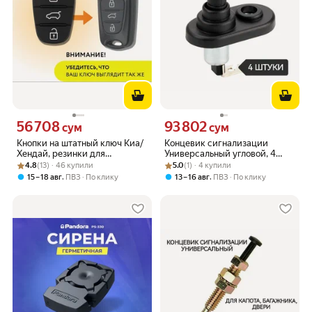
56 708
93 802
Цена 56708 сум вместо
Цена 93802 сум вместо
сум
сум
Кнопки на штатный ключ Киа/
Концевик сигнализации
Хендай, резинки для
Универсальный угловой, 4
Рейтинг товара: 4.8 из 5
Оценок: (13) · 46 купили
Kia/Hyundai
Рейтинг товара: 5.0 из 5
Оценок: (1) · 4 купили
штуки
4.8
(13) · 46 купили
5.0
(1) · 4 купили
,
,
15 – 18 авг
ПВЗ
По клику
13 – 16 авг
ПВЗ
По клику