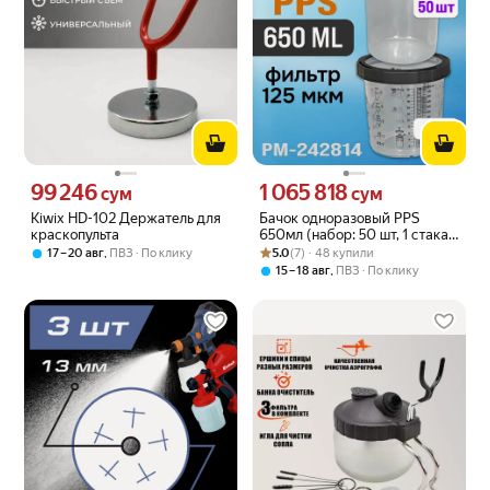
99 246
1 065 818
Цена 99246 сум вместо
Цена 1065818 сум вместо
сум
сум
Kiwix HD-102 Держатель для
Бачок одноразовый PPS
краскопульта
650мл (набор: 50 шт, 1 стакан,
Рейтинг товара: 5.0 из 5
Оценок: (7) · 48 купили
20 колпачков, 125мкм) KIT
,
5.0
(7) · 48 купили
17 – 20 авг
ПВЗ
По клику
6125 Русский Мастер
,
15 – 18 авг
ПВЗ
По клику
РМ-242814