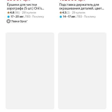
Ёршики для чистки
Подставка держатель для
аэрографа (5 шт.) Ork's
окрашивания деталей, цвет
Рейтинг товара: 4.8 из 5
Оценок: (98) · 291 купили
Workshop
Рейтинг товара: 4.5 из 5
Оценок: (2) · 29 купили
черный, 10 гибких зажимов
4.8
(98) · 291 купили
4.5
(2) · 29 купили
,
,
17 – 20 авг
ПВЗ
По клику
14 – 17 авг
ПВЗ
По клику
"Лавка Орка"