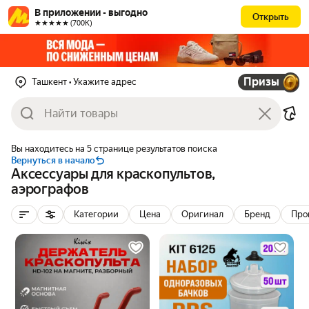
В приложении - выгодно
Открыть
★★★★★ (700К)
Призы
Ташкент
• Укажите адрес
Вы находитесь на 5 странице результатов поиска
Вернуться в начало
Аксессуары для краскопультов,
аэрографов
Категории
Цена
Оригинал
Бренд
Про