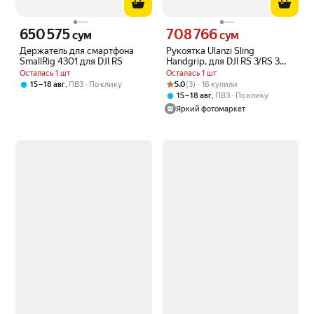
650 575
708 766
Цена 650575 сум вместо
Цена 708766 сум вместо
сум
сум
Держатель для смартфона
Рукоятка Ulanzi Sling
SmallRig 4301 для DJI RS
Handgrip, для DJI RS 3/RS 3
Mini/RS 3 Pro/SC/RSC 2
Осталась 1 шт
Осталась 1 шт
Рейтинг товара: 5.0 из 5
Оценок: (3) · 16 купили
,
5.0
(3) · 16 купили
15 – 18 авг
ПВЗ
По клику
,
15 – 18 авг
ПВЗ
По клику
Яркий фотомаркет