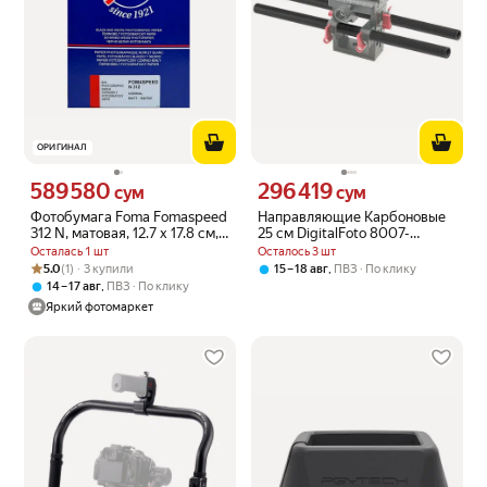
ОРИГИНАЛ
589 580
296 419
Цена 589580 сум вместо
Цена 296419 сум вместо
сум
сум
Фотобумага Foma Fomaspeed
Направляющие Карбоновые
312 N, матовая, 12.7 x 17.8 см,
25 см DigitalFoto 8007-
25 листов
250MM
Осталась 1 шт
Осталось 3 шт
Рейтинг товара: 5.0 из 5
Оценок: (1) · 3 купили
5.0
(1) · 3 купили
,
15 – 18 авг
ПВЗ
По клику
,
14 – 17 авг
ПВЗ
По клику
Яркий фотомаркет