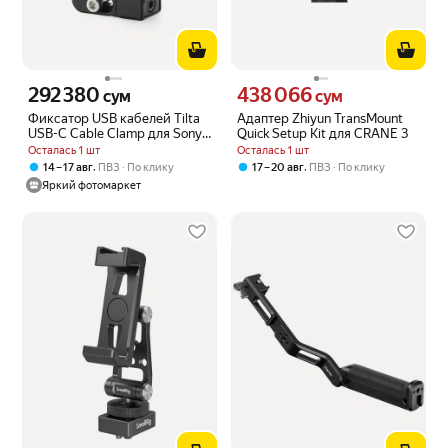
292 380
438 066
Цена 292380 сум вместо
Цена 438066 сум вместо
сум
сум
Фиксатор USB кабелей Tilta
Адаптер Zhiyun TransMount
USB-C Cable Clamp для Sony
Quick Setup Kit для CRANE 3
a7 V, черный
Осталась 1 шт
Осталась 1 шт
,
,
14 – 17 авг
ПВЗ
По клику
17 – 20 авг
ПВЗ
По клику
Яркий фотомаркет